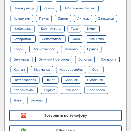
Новокузнецк
Рязань
Набережные Челны
Астрахань
Пенза
Киров
Липецк
Балашиха
Чебоксары
Калининград
Тула
Курск
Ставрополь
Севастополь
Сочи
Улан-Удэ
Тверь
Магнитогорск
Иваново
Брянск
Белгород
Великий Новгород
Вологда
Кострома
Курган
Мурманск
Новороссийск
Орел
Петрозаводск
Псков
Саранск
Смоленск
Стерлитамак
Сургут
Таганрог
Череповец
Чита
Энгельс
Позвонить по телефону