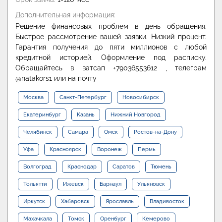
Дополнительная информация:
Решение финансовых проблем в день обращения.
Быстрое рассмотрение вашей заявки. Низкий процент.
Гарантия получения до пяти миллионов с любой
кредитной историей. Оформление под расписку.
Обращайтесь в ватсап +79036553612 , телеграм
@natakors1 или на почту
Москва
Санкт-Петербург
Новосибирск
Екатеринбург
Казань
Нижний Новгород
Челябинск
Самара
Омск
Ростов-на-Дону
Уфа
Красноярск
Воронеж
Пермь
Волгоград
Краснодар
Саратов
Тюмень
Тольятти
Ижевск
Барнаул
Ульяновск
Иркутск
Хабаровск
Ярославль
Владивосток
Махачкала
Томск
Оренбург
Кемерово