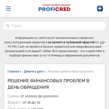
Probrokery - Только профессионалы
Только профессионалы
Поиск по сайту
Информация на сайте носит исключительно справочно-
консультационный характер и
не является публичной офертой
(ст. 437
ГК РФ). Сайт не является банком, кредитной или микрофинансовой
организацией и не выдаёт займы. Все предложения - это содействие в
подборе финансовых услуг и помощь в оформлении документов.
Главная >
Деньги в долг >
Решение финансовых проблем в …
РЕШЕНИЕ ФИНАНСОВЫХ ПРОБЛЕМ В
ДЕНЬ ОБРАЩЕНИЯ
Сумма:
от 100000 до 5000000
Возраст:
от 18 до 70
Срок займа:
1-120 мес