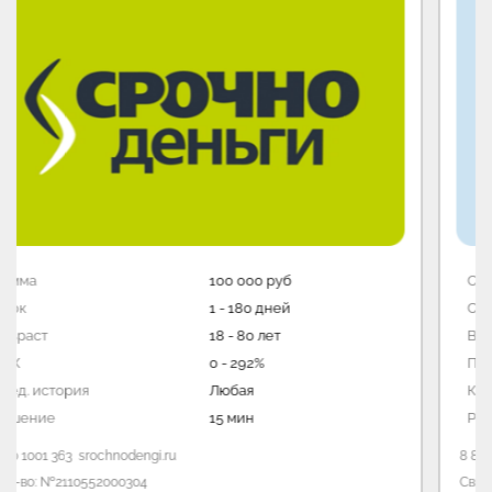
Сумма
100 000 руб
Срок
3 - 180 дней
Возраст
18 - 80 лет
ПСК
0 - 292%
Кред. история
Любая
Решение
1 мин
8 800 700 43 44
bistrodengi.ru
Свид-во: №2110573000002