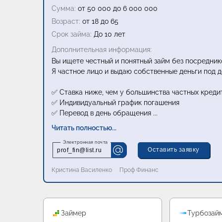
Сумма:
от 50 000 до 6 000 000
Возраст:
от 18 до 65
Срок займа:
До 10 лет
Дополнительная информация:
Вы ищете честный и понятный займ без посредник
Я частное лицо и выдаю собственные деньги под д
✅ Ставка ниже, чем у большинства частных креди
✅ Индивидуальный график погашения
✅ Перевод в день обращения
...
Читать полностью...
Оставить заявку
prof_fin@list.ru
Кристина Василенко
Проф Финанс
Промо
Займер
Турбозай