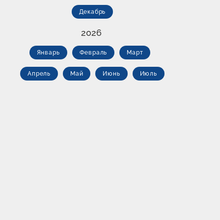
Декабрь
2026
Январь
Февраль
Март
Апрель
Май
Июнь
Июль