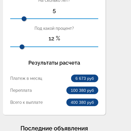
На сколько лет?
рвый займ
Первый заём
5
сплатно
бесплатно
Под какой процент?
12
%
Результаты расчета
мма
100 000 руб
Сумма
100 000 руб
ок
7 - 365 дней
Срок
1 - 180 дней
Платеж в месяц
6 673
руб
раст
18 - 70 лет
Возраст
18 - 80 лет
К
0 - 292%
ПСК
0 - 292%
Переплата
100 380
руб
д. история
Любая
Кред. история
Любая
Всего к выплате
400 380
руб
шение
От 1 минуты
Решение
15 мин
0 333 10 60
dozarplati.com
8 800 1001 363
srochnodengi.ru
-во: №65-14-031-40-005467
Свид-во: №2110552000304
Последние объявления