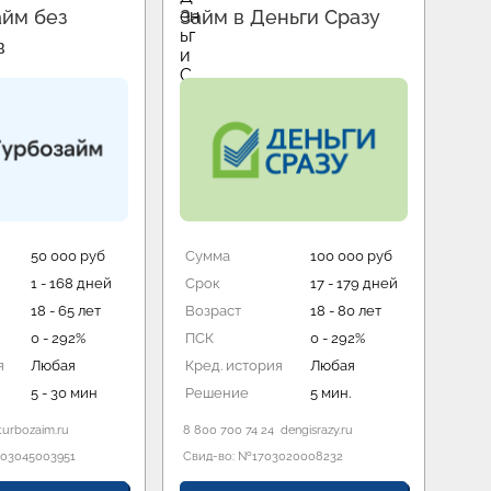
айм без
Займ в Деньги Сразу
Пе
в
бе
50 000 руб
Сумма
100 000 руб
Су
1 - 168 дней
Срок
17 - 179 дней
Ср
18 - 65 лет
Возраст
18 - 80 лет
Воз
0 - 292%
ПСК
0 - 292%
ПС
я
Любая
Кред. история
Любая
Кре
5 - 30 мин
Решение
5 мин.
Ре
turbozaim.ru
8 800 700 74 24
dengisrazy.ru
8 80
03045003951
Свид-во: №1703020008232
Свид