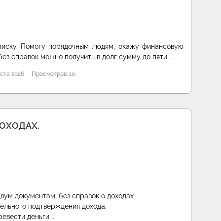
писку. Помогу порядочным людям, окажу финансовую
без справок можно получить в долг сумму до пяти …
ста 2026
Просмотров: 10
ДОХОДАХ.
вум документам, без справок о доходах
тельного подтверждения дохода.
ревести деньги …