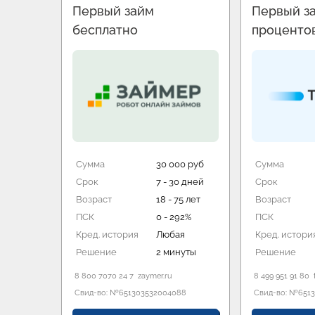
Первый займ
Первый з
бесплатно
проценто
00 руб
Сумма
30 000 руб
Сумма
0 дней
Срок
7 - 30 дней
Срок
70 лет
Возраст
18 - 75 лет
Возраст
ПСК
0 - 292%
ПСК
я
Кред. история
Любая
Кред. истори
нут
Решение
2 минуты
Решение
8 800 7070 24 7
zaymer.ru
8 499 951 91 80
Свид-во: №651303532004088
Свид-во: №6513