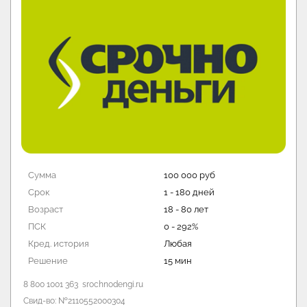
Сумма
100 000 руб
Срок
3 - 180 дней
Возраст
18 - 80 лет
ПСК
0 - 292%
Кред. история
Любая
Решение
1 мин
8 800 700 43 44
bistrodengi.ru
Свид-во: №2110573000002