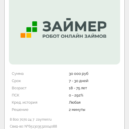
Сумма
50 000 руб
Срок
1 - 168 дней
Возраст
18 - 65 лет
ПСК
0 - 292%
Кред. история
Любая
Решение
5 - 30 мин
8 499 951 91 80
turbozaim.ru
Свид-во: №651303045003951