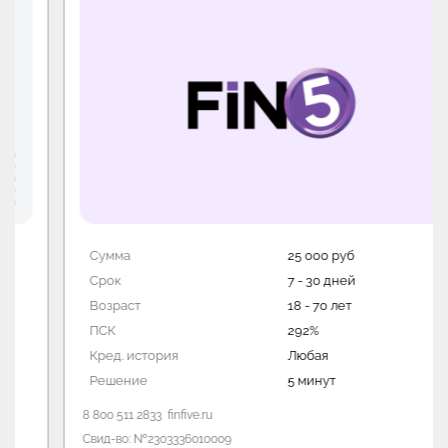
Сумма
25 000 руб
Срок
7 - 30 дней
Возраст
18 - 70 лет
ПСК
292%
Кред. история
Любая
Решение
5 минут
8 800 511 2833
finfive.ru
Свид-во: №2303336010009