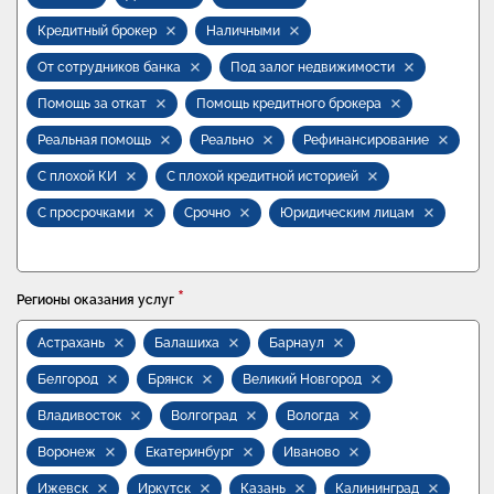
Кредитный брокер
Наличными
От сотрудников банка
Под залог недвижимости
Помощь за откат
Помощь кредитного брокера
Реальная помощь
Реально
Рефинансирование
С плохой КИ
С плохой кредитной историей
С просрочками
Срочно
Юридическим лицам
*
Регионы оказания услуг
Астрахань
Балашиха
Барнаул
Белгород
Брянск
Великий Новгород
Владивосток
Волгоград
Вологда
Воронеж
Екатеринбург
Иваново
Ижевск
Иркутск
Казань
Калининград