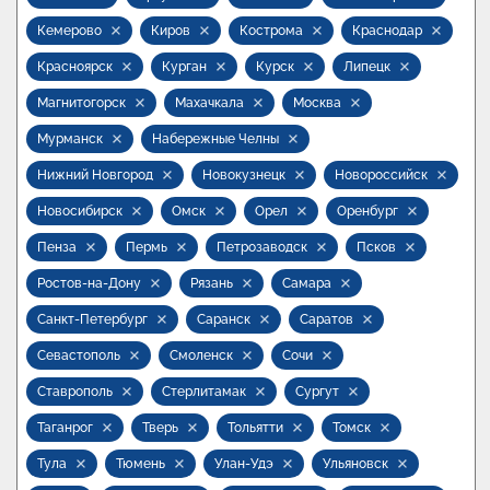
Кемерово
Киров
Кострома
Краснодар
Красноярск
Курган
Курск
Липецк
Магнитогорск
Махачкала
Москва
Мурманск
Набережные Челны
Нижний Новгород
Новокузнецк
Новороссийск
Новосибирск
Омск
Орел
Оренбург
Пенза
Пермь
Петрозаводск
Псков
Ростов-на-Дону
Рязань
Самара
Санкт-Петербург
Саранск
Саратов
Севастополь
Смоленск
Сочи
Ставрополь
Стерлитамак
Сургут
Таганрог
Тверь
Тольятти
Томск
Тула
Тюмень
Улан-Удэ
Ульяновск