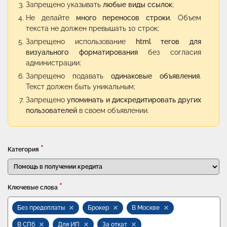
Запрещено указывать
любые виды ссылок
;
Не делайте
много переносов строки
. Объем
текста не должен превышать 10 строк;
Запрещено использование
html тегов для
визуального форматирования
без согласия
администрации;
Запрещено подавать
одинаковые объявления
.
Текст должен быть уникальным;
Запрещено
упоминать и дискредитировать других
пользователей
в своем объявлении.
*
Категория
*
Ключевые слова
Без предоплаты
Брокер
В Москве
В СПб
Для ИП
За откат