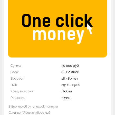
Сумма
30 000 руб
Срок
6 - 60 дней
Возраст
18 - 80 лет
ПСК
291% - 292%
Кред. история
Любая
Решение
7 мин
8 800 700 06 07
oneclickmoney.ru
Свид-во: №001503760007126