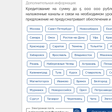
Дополнительная информация:
Кредитование на сумму до 5 000 000 рубле
налаженные каналы и связи на необходимом уров
предложение не предусматривает обеспечения и 
Москва
Санкт-Петербург
Новосибирск
Ека
Самара
Омск
Ростов-на-Дону
Уфа
Кра
Краснодар
Саратов
Тюмень
Тольятти
И
Хабаровск
Ярославль
Владивосток
Махачка
Рязань
Набережные Челны
Астрахань
Пенза
Калининград
Тула
Курск
Ставрополь
С
Магнитогорск
Иваново
Брянск
Белгород
Мурманск
Новороссийск
Орел
Петрозавод
Сургут
Таганрог
Череповец
Чита
Энге