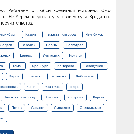
й. Работаем с любой кредитной историей. Свои
не. Не берем предоплату за свои услуги. Кредитное
поручительства.
теринбург
Казань
Нижний Новгород
Челябинск
сноярск
Воронеж
Пермь
Волгоград
жевск
Барнаул
Ульяновск
Иркутск
ла
Томск
Оренбург
Кемерово
Новокузнецк
Киров
Липецк
Балашиха
Чебоксары
евастополь
Сочи
Улан-Удэ
Тверь
Великий Новгород
Вологда
Кострома
Курган
ск
Псков
Саранск
Смоленск
Стерлитамак
льс