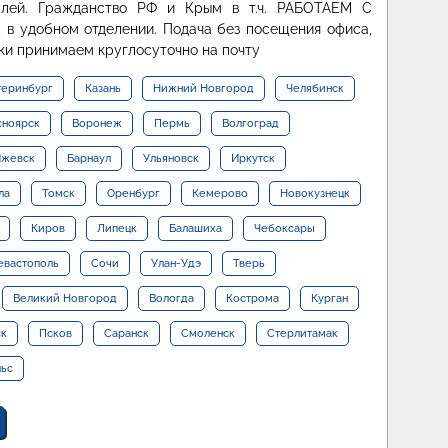
лей. Гражданство РФ и Крым в т.ч. РАБОТАЕМ С
в удобном отделении. Подача без посещения офиса,
ки принимаем круглосуточно на почту
теринбург
Казань
Нижний Новгород
Челябинск
сноярск
Воронеж
Пермь
Волгоград
жевск
Барнаул
Ульяновск
Иркутск
ла
Томск
Оренбург
Кемерово
Новокузнецк
Киров
Липецк
Балашиха
Чебоксары
евастополь
Сочи
Улан-Удэ
Тверь
Великий Новгород
Вологда
Кострома
Курган
ск
Псков
Саранск
Смоленск
Стерлитамак
льс