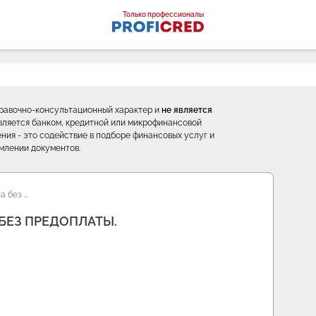
оналы
Только профессионалы
правочно-консультационный характер и
не является
е является банком, кредитной или микрофинансовой
ния - это содействие в подборе финансовых услуг и
млении документов.
а без …
БЕЗ ПРЕДОПЛАТЫ.