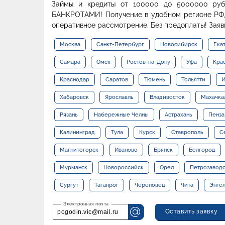
Займы и кредиты от 100000 до 5000000 руб
БАНКРОТАМИ! Получение в удобном регионе РФ, 
оперативное рассмотрение. Без предоплаты! Заяв
Москва
Санкт-Петербург
Новосибирск
Ека
Самара
Омск
Ростов-на-Дону
Уфа
Кра
Краснодар
Саратов
Тюмень
Тольятти
И
Хабаровск
Ярославль
Владивосток
Махачка
Рязань
Набережные Челны
Астрахань
Пенза
Калининград
Тула
Курск
Ставрополь
С
Магнитогорск
Иваново
Брянск
Белгород
Мурманск
Новороссийск
Орел
Петрозавод
Сургут
Таганрог
Череповец
Чита
Энге
Оставить заявку
pogodin.vic@mail.ru