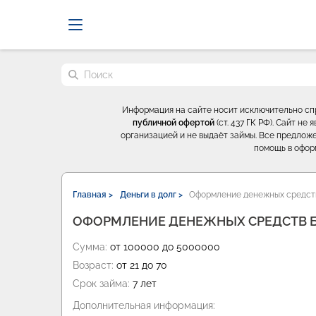
Probrokery - Только професси
Поиск по сайту
Информация на сайте носит исключительно с
публичной офертой
(ст. 437 ГК РФ). Сайт н
организацией и не выдаёт займы. Все предложе
помощь в офор
Главная >
Деньги в долг >
Оформление денежных средств
ОФОРМЛЕНИЕ ДЕНЕЖНЫХ СРЕДСТВ БЫ
Сумма:
от 100000 до 5000000
Возраст:
от 21 до 70
Срок займа:
7 лет
Дополнительная информация: