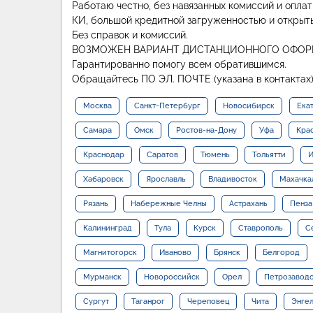
Работаю честно, без навязанных комиссий и опла
КИ, большой кредитной загруженностью и открыт
Без справок и комиссий.
ВОЗМОЖЕН ВАРИАНТ ДИСТАНЦИОННОГО ОФОР
Гарантированно помогу всем обратившимся.
Обращайтесь ПО ЭЛ. ПОЧТЕ (указана в контактах),
Москва
Санкт-Петербург
Новосибирск
Ека
Самара
Омск
Ростов-на-Дону
Уфа
Кра
Краснодар
Саратов
Тюмень
Тольятти
И
Хабаровск
Ярославль
Владивосток
Махачка
Рязань
Набережные Челны
Астрахань
Пенза
Калининград
Тула
Курск
Ставрополь
С
Магнитогорск
Иваново
Брянск
Белгород
Мурманск
Новороссийск
Орел
Петрозавод
Сургут
Таганрог
Череповец
Чита
Энге