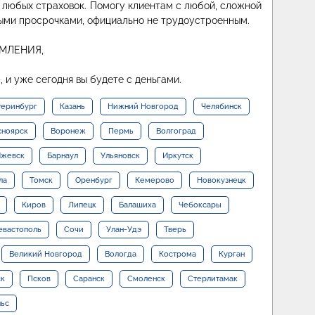
т любых страховок. Помогу клиентам с любой, сложной
ыми просрочками, официально не трудоустроенным.
МЛЕНИЯ,
 и уже сегодня вы будете с деньгами.
теринбург
Казань
Нижний Новгород
Челябинск
сноярск
Воронеж
Пермь
Волгоград
жевск
Барнаул
Ульяновск
Иркутск
ла
Томск
Оренбург
Кемерово
Новокузнецк
Киров
Липецк
Балашиха
Чебоксары
евастополь
Сочи
Улан-Удэ
Тверь
Великий Новгород
Вологда
Кострома
Курган
ск
Псков
Саранск
Смоленск
Стерлитамак
льс