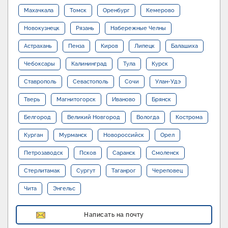
Махачкала
Томск
Оренбург
Кемерово
Новокузнецк
Рязань
Набережные Челны
Астрахань
Пенза
Киров
Липецк
Балашиха
Чебоксары
Калининград
Тула
Курск
Ставрополь
Севастополь
Сочи
Улан-Удэ
Тверь
Магнитогорск
Иваново
Брянск
Белгород
Великий Новгород
Вологда
Кострома
Курган
Мурманск
Новороссийск
Орел
Петрозаводск
Псков
Саранск
Смоленск
Стерлитамак
Сургут
Таганрог
Череповец
Чита
Энгельс
Написать на почту