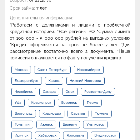
Возраст:
от 21 до 70
Срок займа:
7 лет
Дополнительная информация:
*Работаем с должниками и лицами с проблемной
кредитной историей. *Все регионы РФ *Сумма лимита
от 100 000 - 5 000 000 рублей на выгодных условиях
*Кредит оформляется на срок не более 7 лет. *Для
рассмотрение достаточно всего 2 документа. *Наша
комиссия оплачивается по факту получения кредита
Москва
Санкт-Петербург
Новосибирск
Екатеринбург
Казань
Нижний Новгород
Челябинск
Самара
Омск
Ростов-на-Дону
Уфа
Красноярск
Воронеж
Пермь
Волгоград
Краснодар
Саратов
Тюмень
Тольятти
Ижевск
Барнаул
Ульяновск
Иркутск
Хабаровск
Ярославль
Владивосток