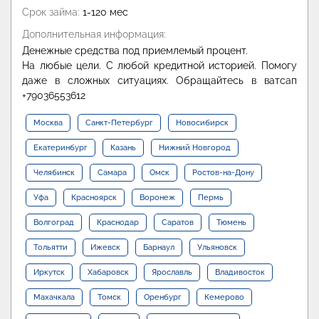
Срок займа:
1-120 мес
Дополнительная информация:
Денежные средства под приемлемый процент.
На любые цели. С любой кредитной историей. Помогу
даже в сложных ситуациях. Обращайтесь в ватсап
+79036553612
Москва
Санкт-Петербург
Новосибирск
Екатеринбург
Казань
Нижний Новгород
Челябинск
Самара
Омск
Ростов-на-Дону
Уфа
Красноярск
Воронеж
Пермь
Волгоград
Краснодар
Саратов
Тюмень
Тольятти
Ижевск
Барнаул
Ульяновск
Иркутск
Хабаровск
Ярославль
Владивосток
Махачкала
Томск
Оренбург
Кемерово