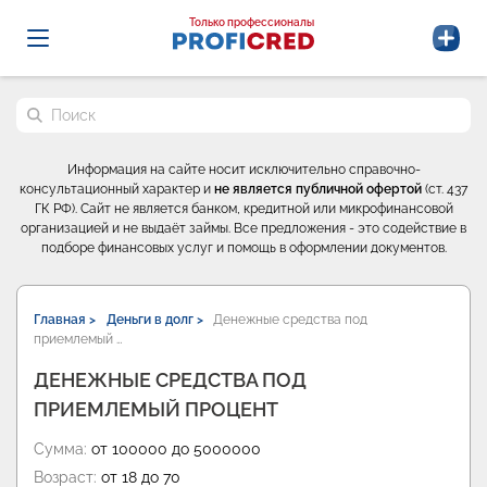
Probrokery - Только профессионалы
Только профессионалы
Поиск по сайту
Информация на сайте носит исключительно справочно-
консультационный характер и
не является публичной офертой
(ст. 437
ГК РФ). Сайт не является банком, кредитной или микрофинансовой
организацией и не выдаёт займы. Все предложения - это содействие в
подборе финансовых услуг и помощь в оформлении документов.
Главная >
Деньги в долг >
Денежные средства под
приемлемый …
ДЕНЕЖНЫЕ СРЕДСТВА ПОД
ПРИЕМЛЕМЫЙ ПРОЦЕНТ
Сумма:
от 100000 до 5000000
Возраст:
от 18 до 70