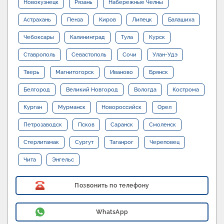
Новокузнецк
Рязань
Набережные Челны
Астрахань
Пенза
Киров
Липецк
Балашиха
Чебоксары
Калининград
Тула
Курск
Ставрополь
Севастополь
Сочи
Улан-Удэ
Тверь
Магнитогорск
Иваново
Брянск
Белгород
Великий Новгород
Вологда
Кострома
Курган
Мурманск
Новороссийск
Орел
Петрозаводск
Псков
Саранск
Смоленск
Стерлитамак
Сургут
Таганрог
Череповец
Чита
Энгельс
Позвонить по телефону
WhatsApp