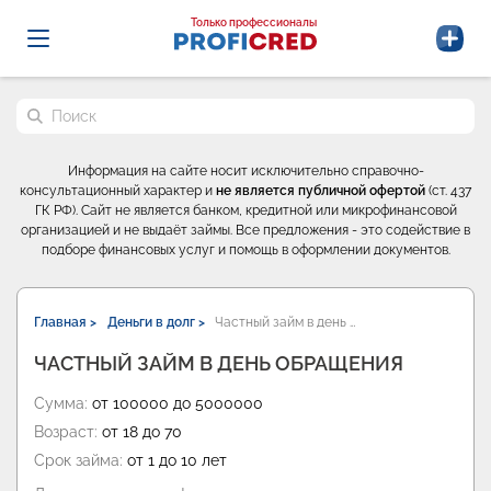
Probrokery - Только профессионалы
Только профессионалы
Поиск по сайту
Информация на сайте носит исключительно справочно-
консультационный характер и
не является публичной офертой
(ст. 437
ГК РФ). Сайт не является банком, кредитной или микрофинансовой
организацией и не выдаёт займы. Все предложения - это содействие в
подборе финансовых услуг и помощь в оформлении документов.
Главная >
Деньги в долг >
Частный займ в день …
ЧАСТНЫЙ ЗАЙМ В ДЕНЬ ОБРАЩЕНИЯ
Сумма:
от 100000 до 5000000
Возраст:
от 18 до 70
Срок займа:
от 1 до 10 лет