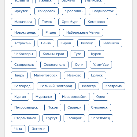
Тольятти
Ижевск
Барнаул
Ульяновск
Иркутск
Хабаровск
Ярославль
Владивосток
Махачкала
Томск
Оренбург
Кемерово
Новокузнецк
Рязань
Набережные Челны
Астрахань
Пенза
Киров
Липецк
Балашиха
Чебоксары
Калининград
Тула
Курск
Ставрополь
Севастополь
Сочи
Улан-Удэ
Тверь
Магнитогорск
Иваново
Брянск
Белгород
Великий Новгород
Вологда
Кострома
Курган
Мурманск
Новороссийск
Орел
Петрозаводск
Псков
Саранск
Смоленск
Стерлитамак
Сургут
Таганрог
Череповец
Чита
Энгельс