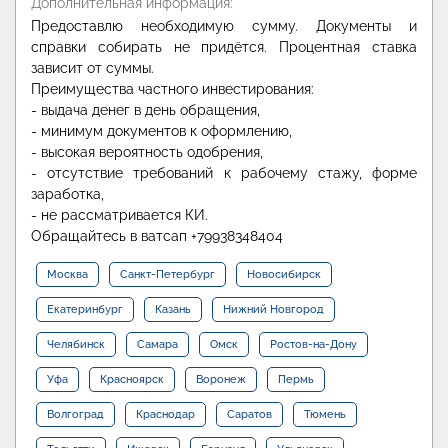
Дополнительная информация:
Предоставлю необходимую сумму. Документы и
справки собирать не придётся. Процентная ставка
зависит от суммы.
Преимущества частного инвестирования:
- выдача денег в день обращения,
- минимум документов к оформлению,
- высокая вероятность одобрения,
- отсутствие требований к рабочему стажу, форме
заработка,
- не рассматривается КИ.
Обращайтесь в ватсап +79938348404
Москва
Санкт-Петербург
Новосибирск
Екатеринбург
Казань
Нижний Новгород
Челябинск
Самара
Омск
Ростов-на-Дону
Уфа
Красноярск
Воронеж
Пермь
Волгоград
Краснодар
Саратов
Тюмень