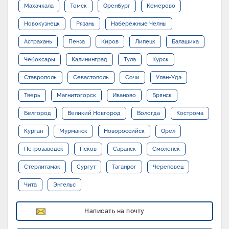
Махачкала
Томск
Оренбург
Кемерово
Новокузнецк
Рязань
Набережные Челны
Астрахань
Пенза
Киров
Липецк
Балашиха
Чебоксары
Калининград
Тула
Курск
Ставрополь
Севастополь
Сочи
Улан-Удэ
Тверь
Магнитогорск
Иваново
Брянск
Белгород
Великий Новгород
Вологда
Кострома
Курган
Мурманск
Новороссийск
Орел
Петрозаводск
Псков
Саранск
Смоленск
Стерлитамак
Сургут
Таганрог
Череповец
Чита
Энгельс
Написать на почту