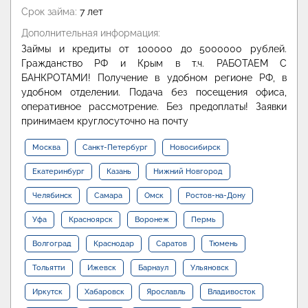
Срок займа:
7 лет
Дополнительная информация:
Займы и кредиты от 100000 до 5000000 рублей.
Гражданство РФ и Крым в т.ч. РАБОТАЕМ С
БАНКРОТАМИ! Получение в удобном регионе РФ, в
удобном отделении. Подача без посещения офиса,
оперативное рассмотрение. Без предоплаты! Заявки
принимаем круглосуточно на почту
Москва
Санкт-Петербург
Новосибирск
Екатеринбург
Казань
Нижний Новгород
Челябинск
Самара
Омск
Ростов-на-Дону
Уфа
Красноярск
Воронеж
Пермь
Волгоград
Краснодар
Саратов
Тюмень
Тольятти
Ижевск
Барнаул
Ульяновск
Иркутск
Хабаровск
Ярославль
Владивосток