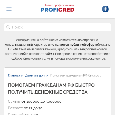
Probrokery - Только профессионалы
Только профессионалы
Поиск по сайту
Информация на сайте носит исключительно справочно-
консультационный характер и
не является публичной офертой
(ст. 437
ГК РФ). Сайт не является банком, кредитной или микрофинансовой
организацией и не выдаёт займы. Все предложения - это содействие в
подборе финансовых услуг и помощь в оформлении документов.
Главная >
Деньги в долг >
Помогаем гражданам РФ быстро …
ПОМОГАЕМ ГРАЖДАНАМ РФ БЫСТРО
ПОЛУЧИТЬ ДЕНЕЖНЫЕ СРЕДСТВА.
Сумма:
от 100000 до 5000000
Возраст:
от 22 до 70
Срок займа:
7 лет