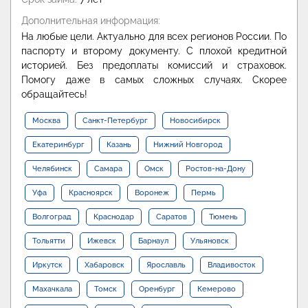
Дополнительная информация:
На любые цели. Актуально для всех регионов России. По
паспорту и второму документу. С плохой кредитной
историей. Без предоплаты комиссий и страховок.
Помогу даже в самых сложных случаях. Скорее
обращайтесь!
Москва
Санкт-Петербург
Новосибирск
Екатеринбург
Казань
Нижний Новгород
Челябинск
Самара
Омск
Ростов-на-Дону
Уфа
Красноярск
Воронеж
Пермь
Волгоград
Краснодар
Саратов
Тюмень
Тольятти
Ижевск
Барнаул
Ульяновск
Иркутск
Хабаровск
Ярославль
Владивосток
Махачкала
Томск
Оренбург
Кемерово