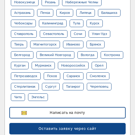
Новокузнецк
Рязань
Набережные Челны
Астрахань
Пенза
Киров
Липецк
Балашиха
Чебоксары
Калининград
Тула
Курск
Ставрополь
Севастополь
Сочи
Улан-Удэ
Тверь
Магнитогорск
Иваново
Брянск
Белгород
Великий Новгород
Вологда
Кострома
Курган
Мурманск
Новороссийск
Орел
Петрозаводск
Псков
Саранск
Смоленск
Стерлитамак
Сургут
Таганрог
Череповец
Чита
Энгельс
Написать на почту
Оставить заявку через сайт