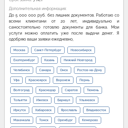
Дополнительная информация:
До 5 000 000 руб. без лишних документов. Работаю со
всеми клиентами от 20 лет, индивидуально и
самостоятельно готовлю документы для банка. Мои
услуги можно оплатить уже после выдачи денег. Я
одобряю ваши заявки ежедневно,
Москва
Санкт-Петербург
Новосибирск
Екатеринбург
Казань
Нижний Новгород
Челябинск
Самара
Омск
Ростов-на-Дону
Уфа
Красноярск
Воронеж
Пермь
Волгоград
Краснодар
Саратов
Тюмень
Тольятти
Ижевск
Барнаул
Ульяновск
Иркутск
Хабаровск
Ярославль
Владивосток
Махачкала
Томск
Оренбург
Кемерово