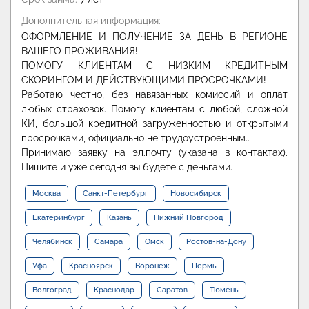
Дополнительная информация:
ОФОРМЛЕНИЕ И ПОЛУЧЕНИЕ ЗА ДЕНЬ В РЕГИОНЕ
ВАШЕГО ПРОЖИВАНИЯ!
ПОМОГУ КЛИЕНТАМ С НИЗКИМ КРЕДИТНЫМ
СКОРИНГОМ И ДЕЙСТВУЮЩИМИ ПРОСРОЧКАМИ!
Работаю честно, без навязанных комиссий и оплат
любых страховок. Помогу клиентам с любой, сложной
КИ, большой кредитной загруженностью и открытыми
просрочками, официально не трудоустроенным..
Принимаю заявку на эл.почту (указана в контактах).
Пишите и уже сегодня вы будете с деньгами.
Москва
Санкт-Петербург
Новосибирск
Екатеринбург
Казань
Нижний Новгород
Челябинск
Самара
Омск
Ростов-на-Дону
Уфа
Красноярск
Воронеж
Пермь
Волгоград
Краснодар
Саратов
Тюмень