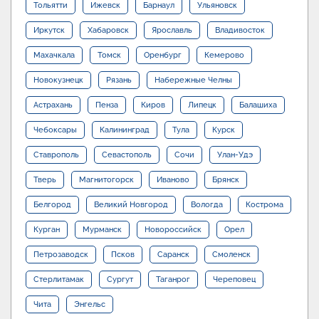
Тольятти
Ижевск
Барнаул
Ульяновск
Иркутск
Хабаровск
Ярославль
Владивосток
Махачкала
Томск
Оренбург
Кемерово
Новокузнецк
Рязань
Набережные Челны
Астрахань
Пенза
Киров
Липецк
Балашиха
Чебоксары
Калининград
Тула
Курск
Ставрополь
Севастополь
Сочи
Улан-Удэ
Тверь
Магнитогорск
Иваново
Брянск
Белгород
Великий Новгород
Вологда
Кострома
Курган
Мурманск
Новороссийск
Орел
Петрозаводск
Псков
Саранск
Смоленск
Стерлитамак
Сургут
Таганрог
Череповец
Чита
Энгельс