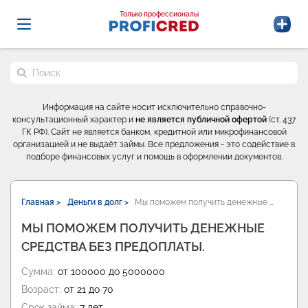
Probrokery - Только профессионалы
Только профессионалы
Поиск по сайту
Информация на сайте носит исключительно справочно-
консультационный характер и
не является публичной офертой
(ст. 437
ГК РФ). Сайт не является банком, кредитной или микрофинансовой
организацией и не выдаёт займы. Все предложения - это содействие в
подборе финансовых услуг и помощь в оформлении документов.
Главная >
Деньги в долг >
Мы поможем получить денежные …
МЫ ПОМОЖЕМ ПОЛУЧИТЬ ДЕНЕЖНЫЕ
СРЕДСТВА БЕЗ ПРЕДОПЛАТЫ.
Сумма:
от 100000 до 5000000
Возраст:
от 21 до 70
Срок займа:
7 лет