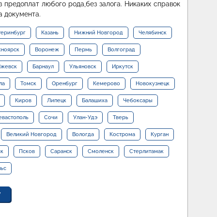
з предоплат любого рода,без залога. Никаких справок
а документа.
теринбург
Казань
Нижний Новгород
Челябинск
сноярск
Воронеж
Пермь
Волгоград
жевск
Барнаул
Ульяновск
Иркутск
ла
Томск
Оренбург
Кемерово
Новокузнецк
Киров
Липецк
Балашиха
Чебоксары
евастополь
Сочи
Улан-Удэ
Тверь
Великий Новгород
Вологда
Кострома
Курган
ск
Псков
Саранск
Смоленск
Стерлитамак
льс
у