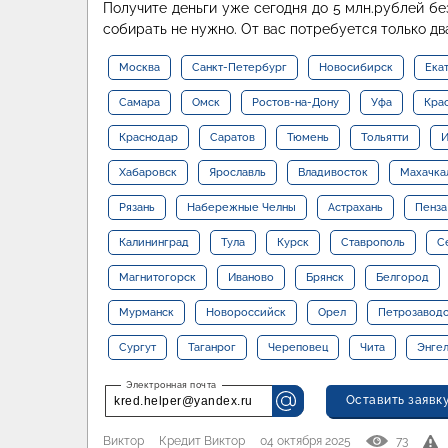
Получите деньги уже сегодня до 5 млн.рублей бе
собирать не нужно. От вас потребуется только дв
Москва
Санкт-Петербург
Новосибирск
Ека
Самара
Омск
Ростов-на-Дону
Уфа
Кра
Краснодар
Саратов
Тюмень
Тольятти
И
Хабаровск
Ярославль
Владивосток
Махачка
Рязань
Набережные Челны
Астрахань
Пенза
Калининград
Тула
Курск
Ставрополь
С
Магнитогорск
Иваново
Брянск
Белгород
Мурманск
Новороссийск
Орел
Петрозавод
Сургут
Таганрог
Череповец
Чита
Энге
Оставить заявк
kred.helper@yandex.ru
Виктор
Кредит Виктор
04 октября 2025
73