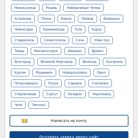
Новокузнецк
Рязань
Набережные Челны
Астрахань
Пенза
Киров
Липецк
Балашиха
Чебоксары
Калининград
Тула
Курск
Ставрополь
Севастополь
Сочи
Улан-Удэ
Тверь
Магнитогорск
Иваново
Брянск
Белгород
Великий Новгород
Вологда
Кострома
Курган
Мурманск
Новороссийск
Орел
Петрозаводск
Псков
Саранск
Смоленск
Стерлитамак
Сургут
Таганрог
Череповец
Чита
Энгельс
Написать на почту
Оставить заявку через сайт