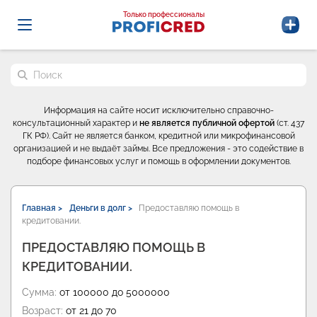
Probrokery - Только профессионалы
Только профессионалы
Поиск по сайту
Информация на сайте носит исключительно справочно-
консультационный характер и
не является публичной офертой
(ст. 437
ГК РФ). Сайт не является банком, кредитной или микрофинансовой
организацией и не выдаёт займы. Все предложения - это содействие в
подборе финансовых услуг и помощь в оформлении документов.
Главная >
Деньги в долг >
Предоставляю помощь в
кредитовании.
ПРЕДОСТАВЛЯЮ ПОМОЩЬ В
КРЕДИТОВАНИИ.
Сумма:
от 100000 до 5000000
Возраст:
от 21 до 70