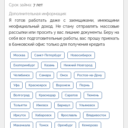
Срок займа:
7 лет
Дополнительная информация:
Я готов работать даже с заемщиками, имеющими
неофициальный доход. Не стану отправлять массовые
рассылки или просить у вас лишние документы. Беру на
себя все подготовительные работы, вас прошу приехать
в банковский офис только для получения кредита
Москва
Санкт-Петербург
Новосибирск
Екатеринбург
Казань
Нижний Новгород
Челябинск
Самара
Омск
Ростов-на-Дону
Уфа
Красноярск
Воронеж
Пермь
Волгоград
Краснодар
Саратов
Тюмень
Тольятти
Ижевск
Барнаул
Ульяновск
Иркутск
Хабаровск
Ярославль
Владивосток
Махачкала
Томск
Оренбург
Кемерово