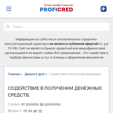
Probrokery - Только профессионалы
Только профессионалы
Поиск по сайту
Информация на сайте носит исключительно справочно-
консультационный характер и
не является публичной офертой
(ст. 437
ГК РФ). Сайт не является банком, кредитной или микрофинансовой
организацией и не выдаёт займы. Все предложения - это содействие в
подборе финансовых услуг и помощь в оформлении документов.
Главная >
Деньги в долг >
Содействие в получении денежных
…
СОДЕЙСТВИЕ В ПОЛУЧЕНИИ ДЕНЕЖНЫХ
СРЕДСТВ.
Сумма:
от 100000 до 5000000
Возраст:
от 20 до 75