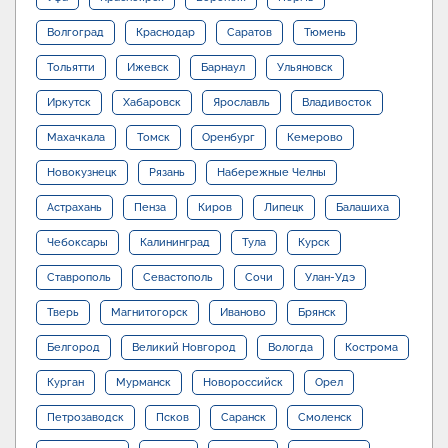
Волгоград
Краснодар
Саратов
Тюмень
Тольятти
Ижевск
Барнаул
Ульяновск
Иркутск
Хабаровск
Ярославль
Владивосток
Махачкала
Томск
Оренбург
Кемерово
Новокузнецк
Рязань
Набережные Челны
Астрахань
Пенза
Киров
Липецк
Балашиха
Чебоксары
Калининград
Тула
Курск
Ставрополь
Севастополь
Сочи
Улан-Удэ
Тверь
Магнитогорск
Иваново
Брянск
Белгород
Великий Новгород
Вологда
Кострома
Курган
Мурманск
Новороссийск
Орел
Петрозаводск
Псков
Саранск
Смоленск