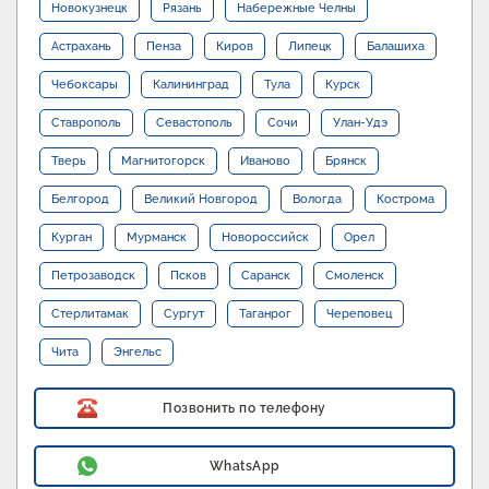
Новокузнецк
Рязань
Набережные Челны
Астрахань
Пенза
Киров
Липецк
Балашиха
Чебоксары
Калининград
Тула
Курск
Ставрополь
Севастополь
Сочи
Улан-Удэ
Тверь
Магнитогорск
Иваново
Брянск
Белгород
Великий Новгород
Вологда
Кострома
Курган
Мурманск
Новороссийск
Орел
Петрозаводск
Псков
Саранск
Смоленск
Стерлитамак
Сургут
Таганрог
Череповец
Чита
Энгельс
Позвонить по телефону
WhatsApp