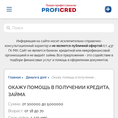
Probrokery - Только профессионалы
Только профессионалы
Поиск по сайту
Информация на сайте носит исключительно справочно-
консультационный характер и
не является публичной офертой
(ст. 437
ГК РФ). Сайт не является банком, кредитной или микрофинансовой
организацией и не выдаёт займы. Все предложения - это содействие в
подборе финансовых услуг и помощь в оформлении документов.
Главная >
Деньги в долг >
Окажу помощь в получении …
ОКАЖУ ПОМОЩЬ В ПОЛУЧЕНИИ КРЕДИТА,
ЗАЙМА
Сумма:
от 100000 до 5000000
Возраст:
от 18 до 70
Срок займа:
1-120 мес