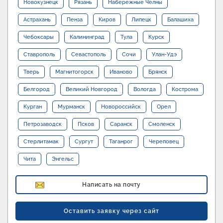
Новокузнецк
Рязань
Набережные Челны
Астрахань
Пенза
Киров
Липецк
Балашиха
Чебоксары
Калининград
Тула
Курск
Ставрополь
Севастополь
Сочи
Улан-Удэ
Тверь
Магнитогорск
Иваново
Брянск
Белгород
Великий Новгород
Вологда
Кострома
Курган
Мурманск
Новороссийск
Орел
Петрозаводск
Псков
Саранск
Смоленск
Стерлитамак
Сургут
Таганрог
Череповец
Чита
Энгельс
Написать на почту
Оставить заявку через сайт