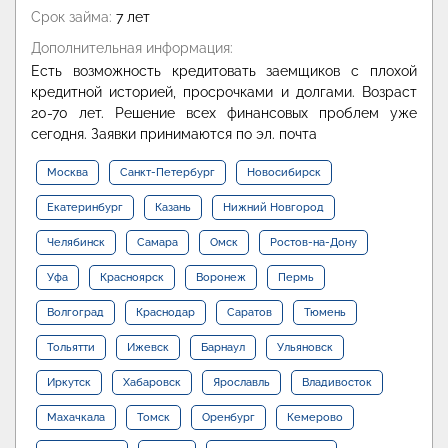
Срок займа:
7 лет
Дополнительная информация:
Есть возможность кредитовать заемщиков с плохой
кредитной историей, просрочками и долгами. Возраст
20-70 лет. Решение всех финансовых проблем уже
сегодня. Заявки принимаются по эл. почта
Москва
Санкт-Петербург
Новосибирск
Екатеринбург
Казань
Нижний Новгород
Челябинск
Самара
Омск
Ростов-на-Дону
Уфа
Красноярск
Воронеж
Пермь
Волгоград
Краснодар
Саратов
Тюмень
Тольятти
Ижевск
Барнаул
Ульяновск
Иркутск
Хабаровск
Ярославль
Владивосток
Махачкала
Томск
Оренбург
Кемерово