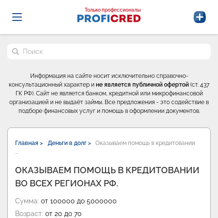
Probrokery - Только профессионалы
Только профессионалы
Поиск по сайту
Информация на сайте носит исключительно справочно-
консультационный характер и
не является публичной офертой
(ст. 437
ГК РФ). Сайт не является банком, кредитной или микрофинансовой
организацией и не выдаёт займы. Все предложения - это содействие в
подборе финансовых услуг и помощь в оформлении документов.
Главная >
Деньги в долг >
Оказываем помощь в кредитовании
…
ОКАЗЫВАЕМ ПОМОЩЬ В КРЕДИТОВАНИИ
ВО ВСЕХ РЕГИОНАХ РФ.
Сумма:
от 100000 до 5000000
Возраст:
от 20 до 70