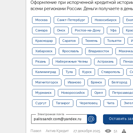
Оформление при испорченной кредитной истории
всеми регионами России. Деньги получаете в ден
Москва
Санкт-Петербург
Новосибирск
Ека
Самара
Омск
Ростов-на-Дону
Уфа
Кра
Краснодар
Саратов
Тюмень
Тольятти
И
Хабаровск
Ярославль
Владивосток
Махачка
Рязань
Набережные Челны
Астрахань
Пенза
Калининград
Тула
Курск
Ставрополь
С
Магнитогорск
Иваново
Брянск
Белгород
Мурманск
Новороссийск
Орел
Петрозавод
Сургут
Таганрог
Череповец
Чита
Энге
Оставить за
palissandr.com@yandex.ru
Павел
Актив Кредит
27 декабря 2025
51