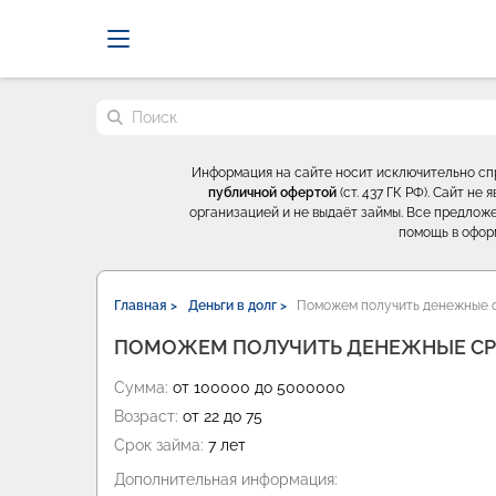
Probrokery - Только професси
Поиск по сайту
Информация на сайте носит исключительно с
публичной офертой
(ст. 437 ГК РФ). Сайт н
организацией и не выдаёт займы. Все предложе
помощь в офор
Главная >
Деньги в долг >
Поможем получить денежные с
ПОМОЖЕМ ПОЛУЧИТЬ ДЕНЕЖНЫЕ СР
Сумма:
от 100000 до 5000000
Возраст:
от 22 до 75
Срок займа:
7 лет
Дополнительная информация: