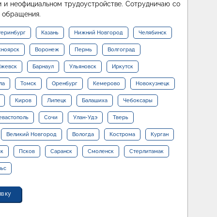
 и неофициальном трудоустройстве. Сотрудничаю со
ь обращения.
теринбург
Казань
Нижний Новгород
Челябинск
сноярск
Воронеж
Пермь
Волгоград
жевск
Барнаул
Ульяновск
Иркутск
ла
Томск
Оренбург
Кемерово
Новокузнецк
Киров
Липецк
Балашиха
Чебоксары
евастополь
Сочи
Улан-Удэ
Тверь
Великий Новгород
Вологда
Кострома
Курган
ск
Псков
Саранск
Смоленск
Стерлитамак
льс
явку