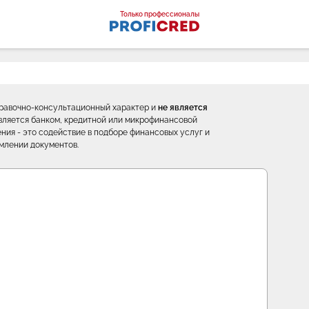
оналы
Только профессионалы
правочно-консультационный характер и
не является
е является банком, кредитной или микрофинансовой
ния - это содействие в подборе финансовых услуг и
млении документов.