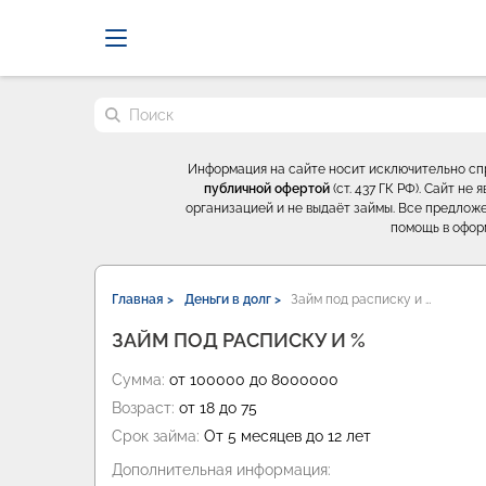
Probrokery - Только професси
Поиск по сайту
Информация на сайте носит исключительно с
публичной офертой
(ст. 437 ГК РФ). Сайт н
организацией и не выдаёт займы. Все предложе
помощь в офор
Главная >
Деньги в долг >
Займ под расписку и …
ЗАЙМ ПОД РАСПИСКУ И %
Сумма:
от 100000 до 8000000
Возраст:
от 18 до 75
Срок займа:
От 5 месяцев до 12 лет
Дополнительная информация: