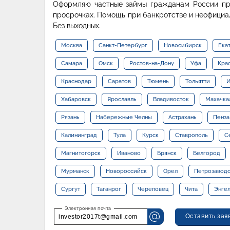
Оформляю частные займы гражданам России при
просрочках. Помощь при банкротстве и неофициа
Без выходных.
Москва
Санкт-Петербург
Новосибирск
Ека
Самара
Омск
Ростов-на-Дону
Уфа
Кра
Краснодар
Саратов
Тюмень
Тольятти
И
Хабаровск
Ярославль
Владивосток
Махачка
Рязань
Набережные Челны
Астрахань
Пенза
Калининград
Тула
Курск
Ставрополь
С
Магнитогорск
Иваново
Брянск
Белгород
Мурманск
Новороссийск
Орел
Петрозавод
Сургут
Таганрог
Череповец
Чита
Энге
Оставить зая
investor2017t@gmail.com