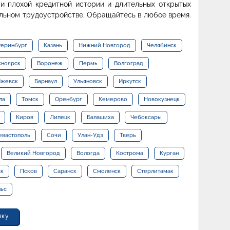
 плохой кредитной истории и длительных открытых
льном трудоустройстве. Обращайтесь в любое время.
теринбург
Казань
Нижний Новгород
Челябинск
сноярск
Воронеж
Пермь
Волгоград
жевск
Барнаул
Ульяновск
Иркутск
ла
Томск
Оренбург
Кемерово
Новокузнецк
Киров
Липецк
Балашиха
Чебоксары
евастополь
Сочи
Улан-Удэ
Тверь
Великий Новгород
Вологда
Кострома
Курган
ск
Псков
Саранск
Смоленск
Стерлитамак
льс
вку