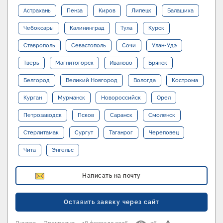
Астрахань
Пенза
Киров
Липецк
Балашиха
Чебоксары
Калининград
Тула
Курск
Ставрополь
Севастополь
Сочи
Улан-Удэ
Тверь
Магнитогорск
Иваново
Брянск
Белгород
Великий Новгород
Вологда
Кострома
Курган
Мурманск
Новороссийск
Орел
Петрозаводск
Псков
Саранск
Смоленск
Стерлитамак
Сургут
Таганрог
Череповец
Чита
Энгельс
Написать на почту
Оставить заявку через сайт