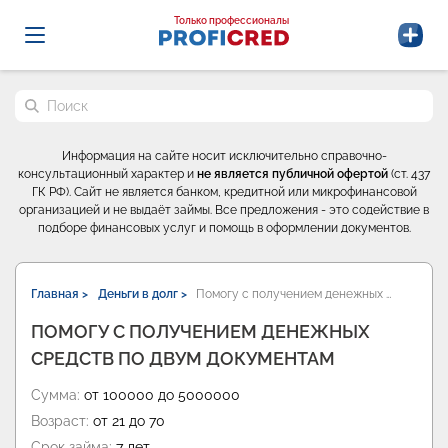
Probrokery - Только профессионалы
Только профессионалы
Поиск по сайту
Информация на сайте носит исключительно справочно-
консультационный характер и
не является публичной офертой
(ст. 437
ГК РФ). Сайт не является банком, кредитной или микрофинансовой
организацией и не выдаёт займы. Все предложения - это содействие в
подборе финансовых услуг и помощь в оформлении документов.
Главная >
Деньги в долг >
Помогу с получением денежных …
ПОМОГУ С ПОЛУЧЕНИЕМ ДЕНЕЖНЫХ
СРЕДСТВ ПО ДВУМ ДОКУМЕНТАМ
Сумма:
от 100000 до 5000000
Возраст:
от 21 до 70
Срок займа:
7 лет