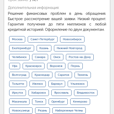
Дополнительная информация:
Решение финансовых проблем в день обращения.
Быстрое рассмотрение вашей заявки. Низкий процент.
Гарантия получения до пяти миллионов с любой
кредитной историей. Оформление по двум документам.
Москва
Санкт-Петербург
Новосибирск
Екатеринбург
Казань
Нижний Новгород
Челябинск
Самара
Омск
Ростов-на-Дону
Уфа
Красноярск
Воронеж
Пермь
Волгоград
Краснодар
Саратов
Тюмень
Тольятти
Ижевск
Барнаул
Ульяновск
Иркутск
Хабаровск
Ярославль
Владивосток
Махачкала
Томск
Оренбург
Кемерово
Новокузнецк
Рязань
Набережные Челны