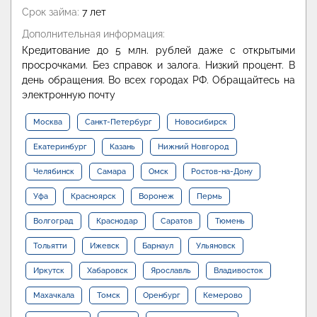
Срок займа:
7 лет
Дополнительная информация:
Кредитование до 5 млн. рублей даже с открытыми
просрочками. Без справок и залога. Низкий процент. В
день обращения. Во всех городах РФ. Обращайтесь на
электронную почту
Москва
Санкт-Петербург
Новосибирск
Екатеринбург
Казань
Нижний Новгород
Челябинск
Самара
Омск
Ростов-на-Дону
Уфа
Красноярск
Воронеж
Пермь
Волгоград
Краснодар
Саратов
Тюмень
Тольятти
Ижевск
Барнаул
Ульяновск
Иркутск
Хабаровск
Ярославль
Владивосток
Махачкала
Томск
Оренбург
Кемерово