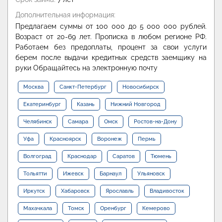
Дополнительная информация:
Предлагаем суммы от 100 000 до 5 000 000 рублей.
Возраст от 20-69 лет. Прописка в любом регионе РФ.
Работаем без предоплаты, процент за свои услуги
берем после выдачи кредитных средств заемщику на
руки Обращайтесь на электронную почту
Москва
Санкт-Петербург
Новосибирск
Екатеринбург
Казань
Нижний Новгород
Челябинск
Самара
Омск
Ростов-на-Дону
Уфа
Красноярск
Воронеж
Пермь
Волгоград
Краснодар
Саратов
Тюмень
Тольятти
Ижевск
Барнаул
Ульяновск
Иркутск
Хабаровск
Ярославль
Владивосток
Махачкала
Томск
Оренбург
Кемерово