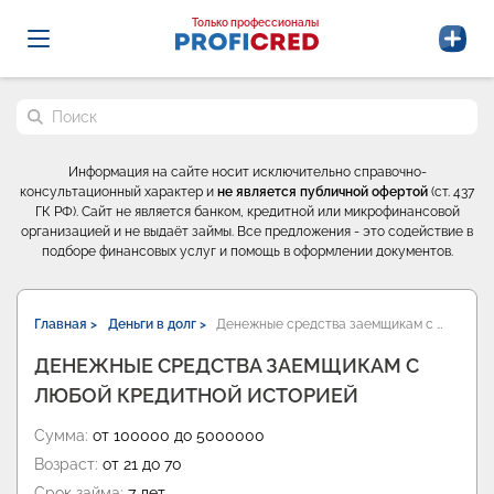
Probrokery - Только профессионалы
Только профессионалы
Поиск по сайту
Информация на сайте носит исключительно справочно-
консультационный характер и
не является публичной офертой
(ст. 437
ГК РФ). Сайт не является банком, кредитной или микрофинансовой
организацией и не выдаёт займы. Все предложения - это содействие в
подборе финансовых услуг и помощь в оформлении документов.
Главная >
Деньги в долг >
Денежные средства заемщикам с …
ДЕНЕЖНЫЕ СРЕДСТВА ЗАЕМЩИКАМ С
ЛЮБОЙ КРЕДИТНОЙ ИСТОРИЕЙ
Сумма:
от 100000 до 5000000
Возраст:
от 21 до 70
Срок займа:
7 лет