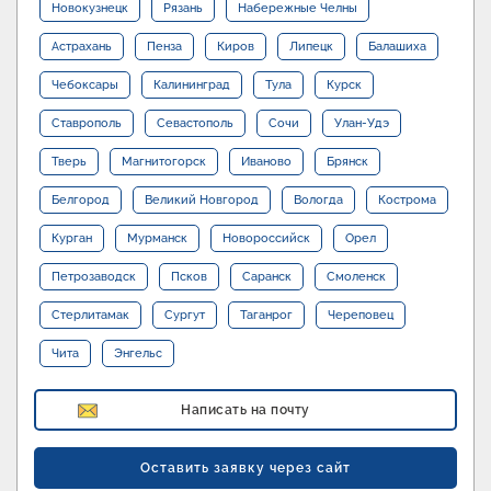
Новокузнецк
Рязань
Набережные Челны
Астрахань
Пенза
Киров
Липецк
Балашиха
Чебоксары
Калининград
Тула
Курск
Ставрополь
Севастополь
Сочи
Улан-Удэ
Тверь
Магнитогорск
Иваново
Брянск
Белгород
Великий Новгород
Вологда
Кострома
Курган
Мурманск
Новороссийск
Орел
Петрозаводск
Псков
Саранск
Смоленск
Стерлитамак
Сургут
Таганрог
Череповец
Чита
Энгельс
Написать на почту
Оставить заявку через сайт