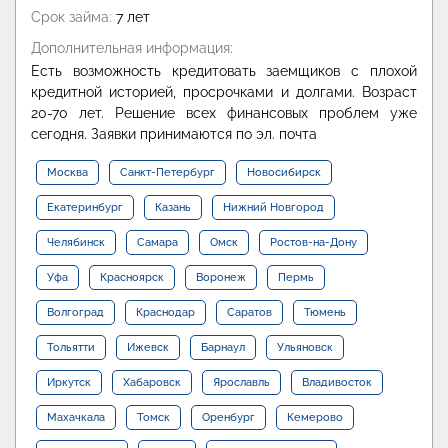
Срок займа:
7 лет
Дополнительная информация:
Есть возможность кредитовать заемщиков с плохой
кредитной историей, просрочками и долгами. Возраст
20-70 лет. Решение всех финансовых проблем уже
сегодня. Заявки принимаются по эл. почта
Москва
Санкт-Петербург
Новосибирск
Екатеринбург
Казань
Нижний Новгород
Челябинск
Самара
Омск
Ростов-на-Дону
Уфа
Красноярск
Воронеж
Пермь
Волгоград
Краснодар
Саратов
Тюмень
Тольятти
Ижевск
Барнаул
Ульяновск
Иркутск
Хабаровск
Ярославль
Владивосток
Махачкала
Томск
Оренбург
Кемерово