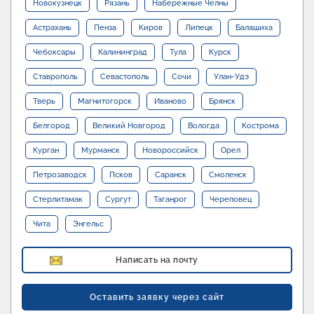
Новокузнецк
Рязань
Набережные Челны
Астрахань
Пенза
Киров
Липецк
Балашиха
Чебоксары
Калининград
Тула
Курск
Ставрополь
Севастополь
Сочи
Улан-Удэ
Тверь
Магнитогорск
Иваново
Брянск
Белгород
Великий Новгород
Вологда
Кострома
Курган
Мурманск
Новороссийск
Орел
Петрозаводск
Псков
Саранск
Смоленск
Стерлитамак
Сургут
Таганрог
Череповец
Чита
Энгельс
Написать на почту
Оставить заявку через сайт