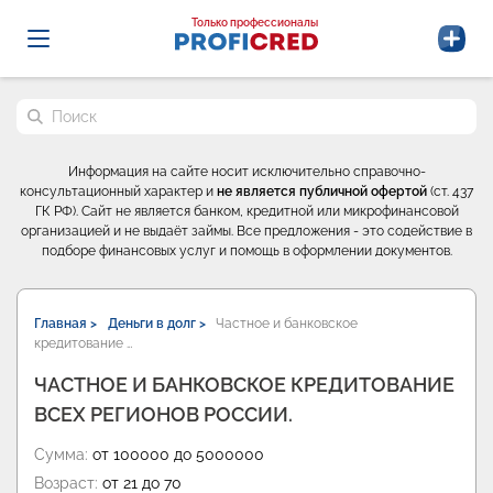
Probrokery - Только профессионалы
Только профессионалы
Поиск по сайту
Информация на сайте носит исключительно справочно-
консультационный характер и
не является публичной офертой
(ст. 437
ГК РФ). Сайт не является банком, кредитной или микрофинансовой
организацией и не выдаёт займы. Все предложения - это содействие в
подборе финансовых услуг и помощь в оформлении документов.
Главная >
Деньги в долг >
Частное и банковское
кредитование …
ЧАСТНОЕ И БАНКОВСКОЕ КРЕДИТОВАНИЕ
ВСЕХ РЕГИОНОВ РОССИИ.
Сумма:
от 100000 до 5000000
Возраст:
от 21 до 70