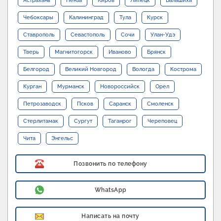
Астрахань
Пенза
Киров
Липецк
Балашиха
Чебоксары
Калининград
Тула
Курск
Ставрополь
Севастополь
Сочи
Улан-Удэ
Тверь
Магнитогорск
Иваново
Брянск
Белгород
Великий Новгород
Вологда
Кострома
Курган
Мурманск
Новороссийск
Орел
Петрозаводск
Псков
Саранск
Смоленск
Стерлитамак
Сургут
Таганрог
Череповец
Чита
Энгельс
Позвонить по телефону
WhatsApp
Написать на почту