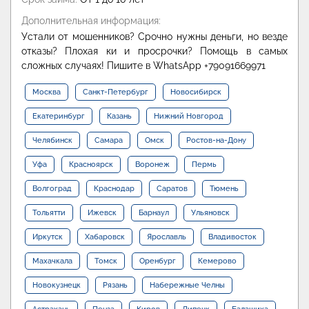
Дополнительная информация:
Устали от мошенников? Срочно нужны деньги, но везде
отказы? Плохая ки и просрочки? Помощь в самых
сложных случаях! Пишите в WhatsApp +79091669971
Москва
Санкт-Петербург
Новосибирск
Екатеринбург
Казань
Нижний Новгород
Челябинск
Самара
Омск
Ростов-на-Дону
Уфа
Красноярск
Воронеж
Пермь
Волгоград
Краснодар
Саратов
Тюмень
Тольятти
Ижевск
Барнаул
Ульяновск
Иркутск
Хабаровск
Ярославль
Владивосток
Махачкала
Томск
Оренбург
Кемерово
Новокузнецк
Рязань
Набережные Челны