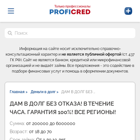
Probrokery - Только профессионалы
Только профессионалы
Поиск по сайту
Информация на сайте носит исключительно справочно-
консультационный характер и
не является публичной офертой
(ст. 437
ГК РФ). Сайт не является банком, кредитной или микрофинансовой
организацией и не выдаёт займы. Все предложения - это содействие в
подборе финансовых услуг и помощь в оформлении документов.
Главная >
Деньги в долг >
ДАМ В ДОЛГ БЕЗ …
ДАМ В ДОЛГ БЕЗ ОТКАЗА! В ТЕЧЕНИЕ
ЧАСА. ГАРАНТИЯ 100%! ВСЕ РЕГИОНЫ!
Сумма:
от 200000 до 6000000
Возраст:
от 18 до 70
Срок займа:
От 1 до 10 лет