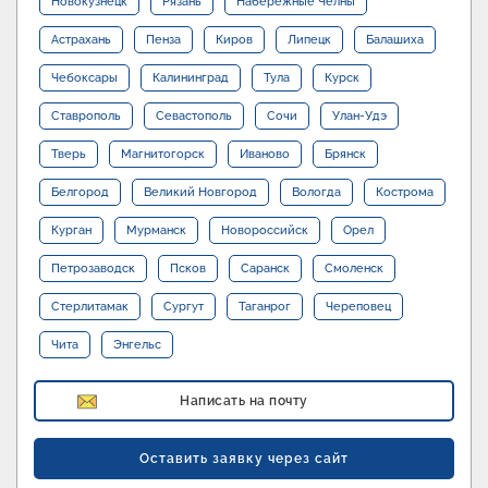
Новокузнецк
Рязань
Набережные Челны
Астрахань
Пенза
Киров
Липецк
Балашиха
Чебоксары
Калининград
Тула
Курск
Ставрополь
Севастополь
Сочи
Улан-Удэ
Тверь
Магнитогорск
Иваново
Брянск
Белгород
Великий Новгород
Вологда
Кострома
Курган
Мурманск
Новороссийск
Орел
Петрозаводск
Псков
Саранск
Смоленск
Стерлитамак
Сургут
Таганрог
Череповец
Чита
Энгельс
Написать на почту
Оставить заявку через сайт