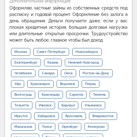
Дополнительная информация:
Оформляю частные займы из собственных средств под
расписку и годовой процент. Оформление без залога в
день обращения. Деньги получаете даже, если у вас
плохая кредитная история, большая долговая нагрузка
или длительные открытые просрочки. Трудоустройство
может быть любое, главное чтобы был доход
Москва
Санкт-Петербург
Новосибирск
Екатеринбург
Казань
Нижний Новгород
Челябинск
Самара
Омск
Ростов-на-Дону
Уфа
Красноярск
Воронеж
Пермь
Волгоград
Краснодар
Саратов
Тюмень
Тольятти
Ижевск
Барнаул
Ульяновск
Иркутск
Хабаровск
Ярославль
Владивосток
Махачкала
Томск
Оренбург
Кемерово