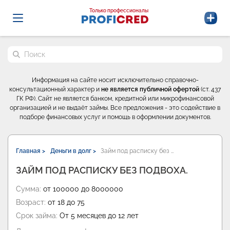
Probrokery - Только профессионалы
Только профессионалы
Поиск по сайту
Информация на сайте носит исключительно справочно-
консультационный характер и
не является публичной офертой
(ст. 437
ГК РФ). Сайт не является банком, кредитной или микрофинансовой
организацией и не выдаёт займы. Все предложения - это содействие в
подборе финансовых услуг и помощь в оформлении документов.
Главная >
Деньги в долг >
Займ под расписку без …
ЗАЙМ ПОД РАСПИСКУ БЕЗ ПОДВОХА.
Сумма:
от 100000 до 8000000
Возраст:
от 18 до 75
Срок займа:
От 5 месяцев до 12 лет