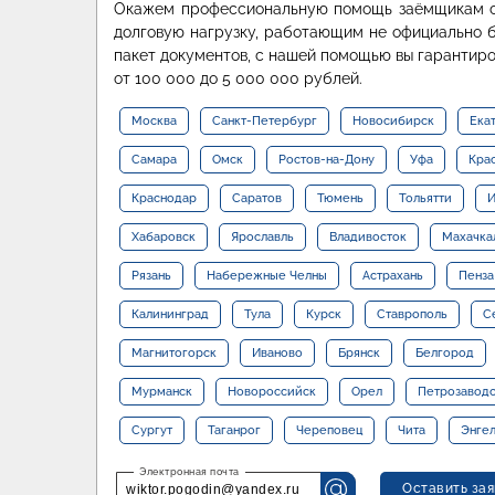
Окажем профессиональную помощь заёмщикам с
долговую нагрузку, работающим не официально 
пакет документов, с нашей помощью вы гарантир
от 100 000 до 5 000 000 рублей.
Москва
Санкт-Петербург
Новосибирск
Ека
Самара
Омск
Ростов-на-Дону
Уфа
Кра
Краснодар
Саратов
Тюмень
Тольятти
И
Хабаровск
Ярославль
Владивосток
Махачка
Рязань
Набережные Челны
Астрахань
Пенза
Калининград
Тула
Курск
Ставрополь
С
Магнитогорск
Иваново
Брянск
Белгород
Мурманск
Новороссийск
Орел
Петрозавод
Сургут
Таганрог
Череповец
Чита
Энге
Оставить зая
wiktor.pogodin@yandex.ru