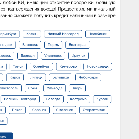
 любой КИ, имеющим открытые просрочки, большую
без подтверждения дохода! Предоставив минимальный
ованно сможете получить кредит наличными в размере
теринбург
Казань
Нижний Новгород
Челябинск
сноярск
Воронеж
Пермь
Волгоград
жевск
Барнаул
Ульяновск
Иркутск
ла
Томск
Оренбург
Кемерово
Новокузнецк
Киров
Липецк
Балашиха
Чебоксары
евастополь
Сочи
Улан-Удэ
Тверь
Великий Новгород
Вологда
Кострома
Курган
ск
Псков
Саранск
Смоленск
Стерлитамак
льс
вку