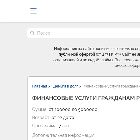
Probrokery - Только професси
Поиск по сайту
Информация на сайте носит исключительно с
публичной офертой
(ст. 437 ГК РФ). Сайт н
организацией и не выдаёт займы. Все предложе
помощь в офор
Главная >
Деньги в долг >
Финансовые услуги гражданам
ФИНАНСОВЫЕ УСЛУГИ ГРАЖДАНАМ РФ
Сумма:
от 100000 до 5000000
Возраст:
от 22 до 70
Срок займа:
7 лет
Дополнительная информация: