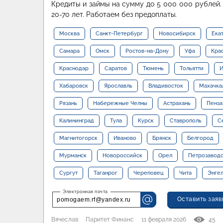
Кредиты и займы на сумму до 5 000 000 рублей. 
20-70 лет. Работаем без предоплаты.
Москва
Санкт-Петербург
Новосибирск
Ека
Самара
Омск
Ростов-на-Дону
Уфа
Кра
Краснодар
Саратов
Тюмень
Тольятти
И
Хабаровск
Ярославль
Владивосток
Махачка
Рязань
Набережные Челны
Астрахань
Пенза
Калининград
Тула
Курск
Ставрополь
С
Магнитогорск
Иваново
Брянск
Белгород
Мурманск
Новороссийск
Орел
Петрозавод
Сургут
Таганрог
Череповец
Чита
Энге
Оставить заяв
pomogaem.rf@yandex.ru
Вячеслав
Паритет Финанс
11 февраля 2026
45