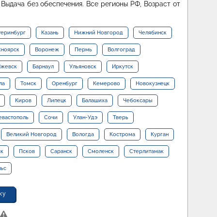
Выдача без обеспечения. Все регионы РФ, Возраст от
теринбург
Казань
Нижний Новгород
Челябинск
сноярск
Воронеж
Пермь
Волгоград
жевск
Барнаул
Ульяновск
Иркутск
ла
Томск
Оренбург
Кемерово
Новокузнецк
Киров
Липецк
Балашиха
Чебоксары
евастополь
Сочи
Улан-Удэ
Тверь
Великий Новгород
Вологда
Кострома
Курган
ск
Псков
Саранск
Смоленск
Стерлитамак
льс
ку