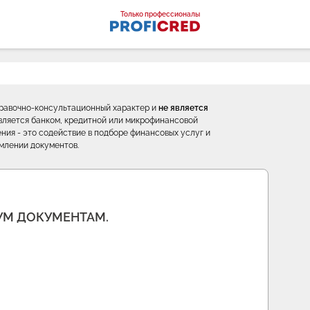
оналы
Только профессионалы
правочно-консультационный характер и
не является
е является банком, кредитной или микрофинансовой
ния - это содействие в подборе финансовых услуг и
млении документов.
ВУМ ДОКУМЕНТАМ.