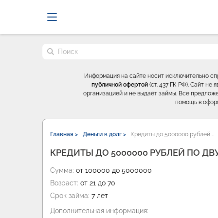
Probrokery - Только професси
Поиск по сайту
Информация на сайте носит исключительно с
публичной офертой
(ст. 437 ГК РФ). Сайт н
организацией и не выдаёт займы. Все предложе
помощь в офор
Главная >
Деньги в долг >
Кредиты до 5000000 рублей …
КРЕДИТЫ ДО 5000000 РУБЛЕЙ ПО Д
Сумма:
от 100000 до 5000000
Возраст:
от 21 до 70
Срок займа:
7 лет
Дополнительная информация: