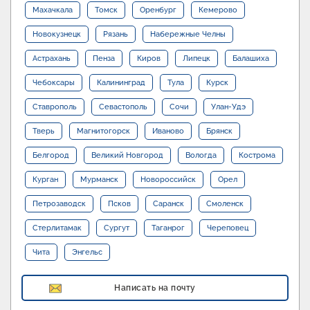
Махачкала
Томск
Оренбург
Кемерово
Новокузнецк
Рязань
Набережные Челны
Астрахань
Пенза
Киров
Липецк
Балашиха
Чебоксары
Калининград
Тула
Курск
Ставрополь
Севастополь
Сочи
Улан-Удэ
Тверь
Магнитогорск
Иваново
Брянск
Белгород
Великий Новгород
Вологда
Кострома
Курган
Мурманск
Новороссийск
Орел
Петрозаводск
Псков
Саранск
Смоленск
Стерлитамак
Сургут
Таганрог
Череповец
Чита
Энгельс
Написать на почту