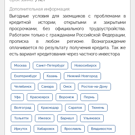
Дополнительная информация:
Выгодные условия для заемщиков с проблемами в
кредитной истории, открытыми и закрытыми
просрочками, без официального трудоустройства.
Работаем только с гражданами Российской Федерации,
прописка в любом регионе. Вознаграждение
оплачивается по результату получения кредита. Так же
есть вариант кредитования через частного инвестора
Москва
Санкт-Петербург
Новосибирск
Екатеринбург
Казань
Нижний Новгород
Челябинск
Самара
Омск
Ростов-на-Дону
Уфа
Красноярск
Воронеж
Пермь
Волгоград
Краснодар
Саратов
Тюмень
Тольятти
Ижевск
Барнаул
Ульяновск
Иркутск
Хабаровск
Ярославль
Владивосток