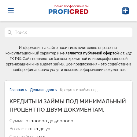
Probrokery - Только профессионалы
Только профессионалы
Поиск по сайту
Информация на сайте носит исключительно справочно-
консультационный характер и
не является публичной офертой
(ст. 437
ГК РФ). Сайт не является банком, кредитной или микрофинансовой
организацией и не выдаёт займы. Все предложения - это содействие в
подборе финансовых услуг и помощь в оформлении документов.
Главная >
Деньги в долг >
Кредиты и займы под …
КРЕДИТЫ И ЗАЙМЫ ПОД МИНИМАЛЬНЫЙ
ПРОЦЕНТ ПО ДВУМ ДОКУМЕНТАМ.
Сумма:
от 100000 до 5000000
Возраст:
от 21 до 70
Срок займа:
7 лет