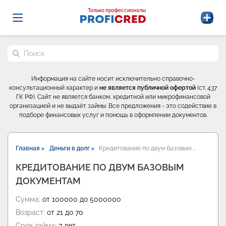
Probrokery - Только профессионалы
Только профессионалы
Поиск по сайту
Информация на сайте носит исключительно справочно-
консультационный характер и
не является публичной офертой
(ст. 437
ГК РФ). Сайт не является банком, кредитной или микрофинансовой
организацией и не выдаёт займы. Все предложения - это содействие в
подборе финансовых услуг и помощь в оформлении документов.
Главная >
Деньги в долг >
Кредитование по двум базовым …
КРЕДИТОВАНИЕ ПО ДВУМ БАЗОВЫМ
ДОКУМЕНТАМ
Сумма:
от 100000 до 5000000
Возраст:
от 21 до 70
Срок займа:
7 лет