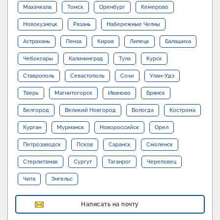
Махачкала
Томск
Оренбург
Кемерово
Новокузнецк
Рязань
Набережные Челны
Астрахань
Пенза
Киров
Липецк
Балашиха
Чебоксары
Калининград
Тула
Курск
Ставрополь
Севастополь
Сочи
Улан-Удэ
Тверь
Магнитогорск
Иваново
Брянск
Белгород
Великий Новгород
Вологда
Кострома
Курган
Мурманск
Новороссийск
Орел
Петрозаводск
Псков
Саранск
Смоленск
Стерлитамак
Сургут
Таганрог
Череповец
Чита
Энгельс
Написать на почту