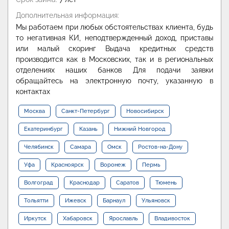
Дополнительная информация:
Мы работаем при любых обстоятельствах клиента, будь
то негативная КИ, неподтвержденный доход, приставы
или малый скоринг Выдача кредитных средств
производится как в Московских, так и в региональных
отделениях наших банков Для подачи заявки
обращайтесь на электронную почту, указанную в
контактах
Москва
Санкт-Петербург
Новосибирск
Екатеринбург
Казань
Нижний Новгород
Челябинск
Самара
Омск
Ростов-на-Дону
Уфа
Красноярск
Воронеж
Пермь
Волгоград
Краснодар
Саратов
Тюмень
Тольятти
Ижевск
Барнаул
Ульяновск
Иркутск
Хабаровск
Ярославль
Владивосток