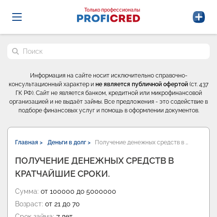
Probrokery - Только профессионалы
Только профессионалы
Поиск по сайту
Информация на сайте носит исключительно справочно-
консультационный характер и
не является публичной офертой
(ст. 437
ГК РФ). Сайт не является банком, кредитной или микрофинансовой
организацией и не выдаёт займы. Все предложения - это содействие в
подборе финансовых услуг и помощь в оформлении документов.
Главная >
Деньги в долг >
Получение денежных средств в …
ПОЛУЧЕНИЕ ДЕНЕЖНЫХ СРЕДСТВ В
КРАТЧАЙШИЕ СРОКИ.
Сумма:
от 100000 до 5000000
Возраст:
от 21 до 70
Срок займа:
7 лет