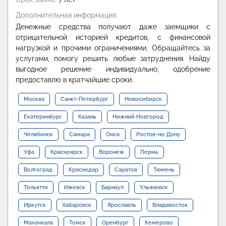
Дополнительная информация:
Денежные средства получают даже заемщики с
отрицательной историей кредитов, с финансовой
нагрузкой и прочими ограничениями. Обращайтесь за
услугами, помогу решить любые затруднения. Найду
выгодное решение индивидуально, одобрение
предоставлю в кратчайшие сроки.
Москва
Санкт-Петербург
Новосибирск
Екатеринбург
Казань
Нижний Новгород
Челябинск
Самара
Омск
Ростов-на-Дону
Уфа
Красноярск
Воронеж
Пермь
Волгоград
Краснодар
Саратов
Тюмень
Тольятти
Ижевск
Барнаул
Ульяновск
Иркутск
Хабаровск
Ярославль
Владивосток
Махачкала
Томск
Оренбург
Кемерово