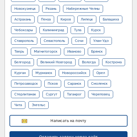
Новокузнецк
Рязань
Набережные Челны
Астрахань
Пенза
Киров
Липецк
Балашиха
Чебоксары
Калининград
Тула
Курск
Ставрополь
Севастополь
Сочи
Улан-Удэ
Тверь
Магнитогорск
Иваново
Брянск
Белгород
Великий Новгород
Вологда
Кострома
Курган
Мурманск
Новороссийск
Орел
Петрозаводск
Псков
Саранск
Смоленск
Стерлитамак
Сургут
Таганрог
Череповец
Чита
Энгельс
Написать на почту