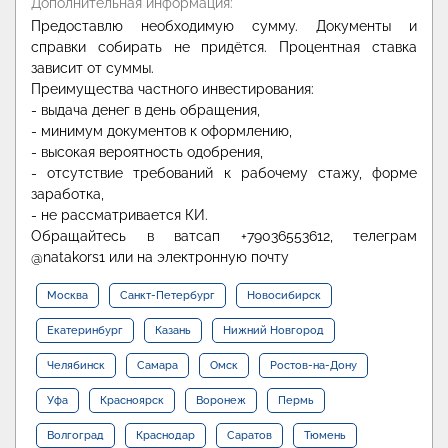
Дополнительная информация:
Предоставлю необходимую сумму. Документы и
справки собирать не придётся. Процентная ставка
зависит от суммы.
Преимущества частного инвестирования:
- выдача денег в день обращения,
- минимум документов к оформлению,
- высокая вероятность одобрения,
- отсутствие требований к рабочему стажу, форме
заработка,
- не рассматривается КИ.
Обращайтесь в ватсап +79036553612, телеграм
@natakors1 или на электронную почту
Москва
Санкт-Петербург
Новосибирск
Екатеринбург
Казань
Нижний Новгород
Челябинск
Самара
Омск
Ростов-на-Дону
Уфа
Красноярск
Воронеж
Пермь
Волгоград
Краснодар
Саратов
Тюмень