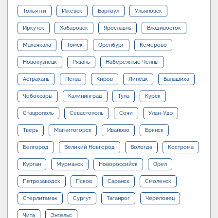
Тольятти
Ижевск
Барнаул
Ульяновск
Иркутск
Хабаровск
Ярославль
Владивосток
Махачкала
Томск
Оренбург
Кемерово
Новокузнецк
Рязань
Набережные Челны
Астрахань
Пенза
Киров
Липецк
Балашиха
Чебоксары
Калининград
Тула
Курск
Ставрополь
Севастополь
Сочи
Улан-Удэ
Тверь
Магнитогорск
Иваново
Брянск
Белгород
Великий Новгород
Вологда
Кострома
Курган
Мурманск
Новороссийск
Орел
Петрозаводск
Псков
Саранск
Смоленск
Стерлитамак
Сургут
Таганрог
Череповец
Чита
Энгельс