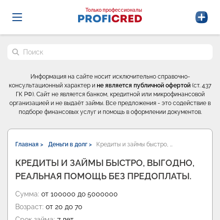
Probrokery - Только профессионалы
Только профессионалы
Поиск по сайту
Информация на сайте носит исключительно справочно-
консультационный характер и
не является публичной офертой
(ст. 437
ГК РФ). Сайт не является банком, кредитной или микрофинансовой
организацией и не выдаёт займы. Все предложения - это содействие в
подборе финансовых услуг и помощь в оформлении документов.
Главная >
Деньги в долг >
Кредиты и займы быстро, …
КРЕДИТЫ И ЗАЙМЫ БЫСТРО, ВЫГОДНО,
РЕАЛЬНАЯ ПОМОЩЬ БЕЗ ПРЕДОПЛАТЫ.
Сумма:
от 100000 до 5000000
Возраст:
от 20 до 70
Срок займа:
7 лет