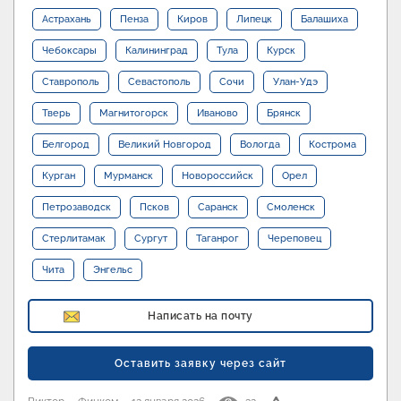
Астрахань
Пенза
Киров
Липецк
Балашиха
Чебоксары
Калининград
Тула
Курск
Ставрополь
Севастополь
Сочи
Улан-Удэ
Тверь
Магнитогорск
Иваново
Брянск
Белгород
Великий Новгород
Вологда
Кострома
Курган
Мурманск
Новороссийск
Орел
Петрозаводск
Псков
Саранск
Смоленск
Стерлитамак
Сургут
Таганрог
Череповец
Чита
Энгельс
Написать на почту
Оставить заявку через сайт