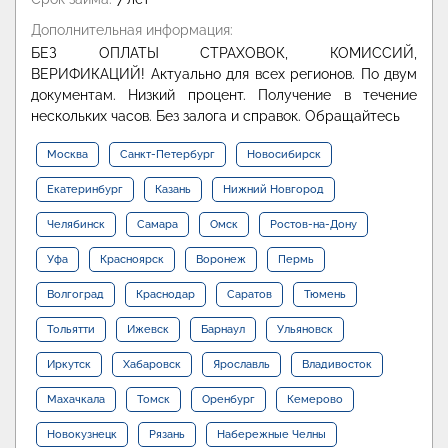
Дополнительная информация:
БЕЗ ОПЛАТЫ СТРАХОВОК, КОМИССИЙ,
ВЕРИФИКАЦИЙ! Актуально для всех регионов. По двум
документам. Низкий процент. Получение в течение
нескольких часов. Без залога и справок. Обращайтесь
Москва
Санкт-Петербург
Новосибирск
Екатеринбург
Казань
Нижний Новгород
Челябинск
Самара
Омск
Ростов-на-Дону
Уфа
Красноярск
Воронеж
Пермь
Волгоград
Краснодар
Саратов
Тюмень
Тольятти
Ижевск
Барнаул
Ульяновск
Иркутск
Хабаровск
Ярославль
Владивосток
Махачкала
Томск
Оренбург
Кемерово
Новокузнецк
Рязань
Набережные Челны