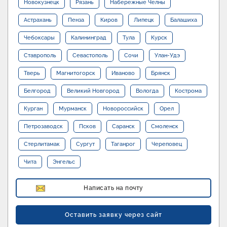
Новокузнецк
Рязань
Набережные Челны
Астрахань
Пенза
Киров
Липецк
Балашиха
Чебоксары
Калининград
Тула
Курск
Ставрополь
Севастополь
Сочи
Улан-Удэ
Тверь
Магнитогорск
Иваново
Брянск
Белгород
Великий Новгород
Вологда
Кострома
Курган
Мурманск
Новороссийск
Орел
Петрозаводск
Псков
Саранск
Смоленск
Стерлитамак
Сургут
Таганрог
Череповец
Чита
Энгельс
Написать на почту
Оставить заявку через сайт