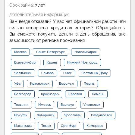
Срок займа:
7 лет
Дополнительная информация:
Вам везде отказали? У вас нет официальной работы или
сильно испорчена кредитная история? Обращайтесь.
Вы сможете получить деньги в день обращения, вне
зависимости от региона проживания
Москва
Санкт-Петербург
Новосибирск
Екатеринбург
Казань
Нижний Новгород
Челябинск
Самара
Омск
Ростов-на-Дону
Уфа
Красноярск
Воронеж
Пермь
Волгоград
Краснодар
Саратов
Тюмень
Тольятти
Ижевск
Барнаул
Ульяновск
Иркутск
Хабаровск
Ярославль
Владивосток
Махачкала
Томск
Оренбург
Кемерово