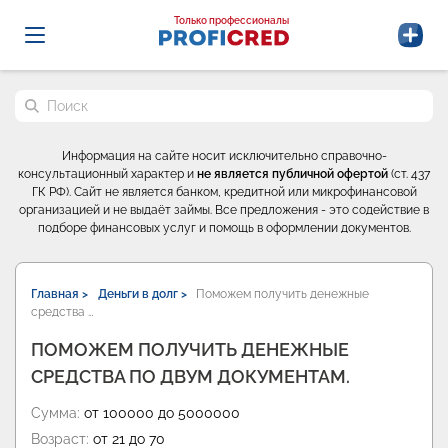
Probrokery - Только профессионалы
Только профессионалы
Поиск по сайту
Информация на сайте носит исключительно справочно-
консультационный характер и
не является публичной офертой
(ст. 437
ГК РФ). Сайт не является банком, кредитной или микрофинансовой
организацией и не выдаёт займы. Все предложения - это содействие в
подборе финансовых услуг и помощь в оформлении документов.
Главная >
Деньги в долг >
Поможем получить денежные
средства …
ПОМОЖЕМ ПОЛУЧИТЬ ДЕНЕЖНЫЕ
СРЕДСТВА ПО ДВУМ ДОКУМЕНТАМ.
Сумма:
от 100000 до 5000000
Возраст:
от 21 до 70