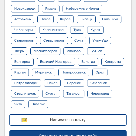
Новокузнецк
Рязань
Набережные Челны
Астрахань
Пенза
Киров
Липецк
Балашиха
Чебоксары
Калининград
Тула
Курск
Ставрополь
Севастополь
Сочи
Улан-Удэ
Тверь
Магнитогорск
Иваново
Брянск
Белгород
Великий Новгород
Вологда
Кострома
Курган
Мурманск
Новороссийск
Орел
Петрозаводск
Псков
Саранск
Смоленск
Стерлитамак
Сургут
Таганрог
Череповец
Чита
Энгельс
Написать на почту