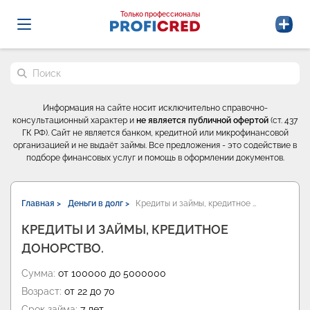
Probrokery - Только профессионалы
Только профессионалы
Поиск по сайту
Информация на сайте носит исключительно справочно-
консультационный характер и
не является публичной офертой
(ст. 437
ГК РФ). Сайт не является банком, кредитной или микрофинансовой
организацией и не выдаёт займы. Все предложения - это содействие в
подборе финансовых услуг и помощь в оформлении документов.
Главная >
Деньги в долг >
Кредиты и займы, кредитное …
КРЕДИТЫ И ЗАЙМЫ, КРЕДИТНОЕ
ДОНОРСТВО.
Сумма:
от 100000 до 5000000
Возраст:
от 22 до 70
Срок займа:
7 лет