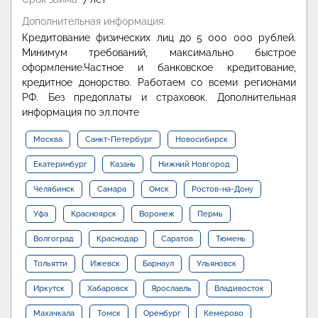
Дополнительная информация:
Кредитование физических лиц до 5 000 000 рублей.
Минимум требований, максимально быстрое
оформление.Частное и банковское кредитование,
кредитное донорство. Работаем со всеми регионами
РФ. Без предоплаты и страховок. Дополнительная
информация по эл.почте
Москва
Санкт-Петербург
Новосибирск
Екатеринбург
Казань
Нижний Новгород
Челябинск
Самара
Омск
Ростов-на-Дону
Уфа
Красноярск
Воронеж
Пермь
Волгоград
Краснодар
Саратов
Тюмень
Тольятти
Ижевск
Барнаул
Ульяновск
Иркутск
Хабаровск
Ярославль
Владивосток
Махачкала
Томск
Оренбург
Кемерово