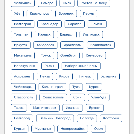
Челябинск
Самара
Омск
Ростов-на-Дону
Уфа
Красноярск
Воронеж
Пермь
Волгоград
Краснодар
Саратов
Тюмень
Тольятти
Ижевск
Барнаул
Ульяновск
Иркутск
Хабаровск
Ярославль
Владивосток
Махачкала
Томск
Оренбург
Кемерово
Новокузнецк
Рязань
Набережные Челны
Астрахань
Пенза
Киров
Липецк
Балашиха
Чебоксары
Калининград
Тула
Курск
Ставрополь
Севастополь
Сочи
Улан-Удэ
Тверь
Магнитогорск
Иваново
Брянск
Белгород
Великий Новгород
Вологда
Кострома
Курган
Мурманск
Новороссийск
Орел