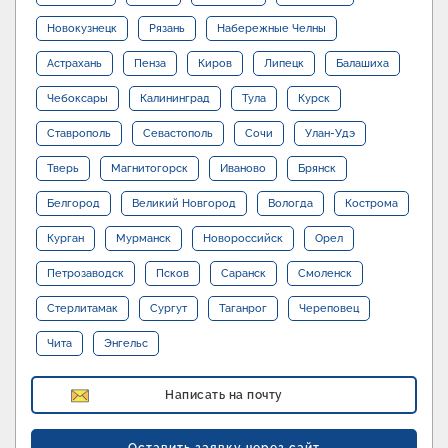
Новокузнецк
Рязань
Набережные Челны
Астрахань
Пенза
Киров
Липецк
Балашиха
Чебоксары
Калининград
Тула
Курск
Ставрополь
Севастополь
Сочи
Улан-Удэ
Тверь
Магнитогорск
Иваново
Брянск
Белгород
Великий Новгород
Вологда
Кострома
Курган
Мурманск
Новороссийск
Орел
Петрозаводск
Псков
Саранск
Смоленск
Стерлитамак
Сургут
Таганрог
Череповец
Чита
Энгельс
Написать на почту