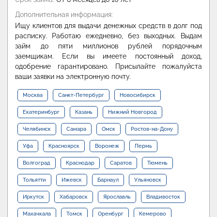
Дополнительная информация:
Ищу клиентов для выдачи денежных средств в долг под
расписку. Работаю ежедневно, без выходных. Выдам
займ до пяти миллионов рублей порядочным
заемщикам. Если вы имеете постоянный доход,
одобрение гарантировано. Присылайте пожалуйста
ваши заявки на электронную почту.
Москва
Санкт-Петербург
Новосибирск
Екатеринбург
Казань
Нижний Новгород
Челябинск
Самара
Омск
Ростов-на-Дону
Уфа
Красноярск
Воронеж
Пермь
Волгоград
Краснодар
Саратов
Тюмень
Тольятти
Ижевск
Барнаул
Ульяновск
Иркутск
Хабаровск
Ярославль
Владивосток
Махачкала
Томск
Оренбург
Кемерово