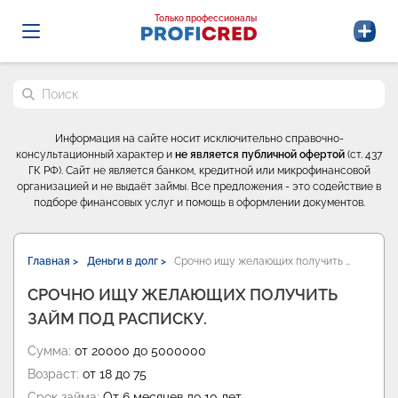
Probrokery - Только профессионалы
Только профессионалы
Поиск по сайту
Информация на сайте носит исключительно справочно-
консультационный характер и
не является публичной офертой
(ст. 437
ГК РФ). Сайт не является банком, кредитной или микрофинансовой
организацией и не выдаёт займы. Все предложения - это содействие в
подборе финансовых услуг и помощь в оформлении документов.
Главная >
Деньги в долг >
Срочно ищу желающих получить …
СРОЧНО ИЩУ ЖЕЛАЮЩИХ ПОЛУЧИТЬ
ЗАЙМ ПОД РАСПИСКУ.
Сумма:
от 20000 до 5000000
Возраст:
от 18 до 75
Срок займа:
От 6 месяцев до 10 лет