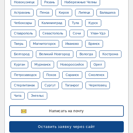
Новокузнецк
Рязань
Набережные Челны
Астрахань
Пенза
Киров
Липецк
Балашиха
Чебоксары
Калининград
Тула
Курск
Ставрополь
Севастополь
Сочи
Улан-Удэ
Тверь
Магнитогорск
Иваново
Брянск
Белгород
Великий Новгород
Вологда
Кострома
Курган
Мурманск
Новороссийск
Орел
Петрозаводск
Псков
Саранск
Смоленск
Стерлитамак
Сургут
Таганрог
Череповец
Чита
Энгельс
Написать на почту
Оставить заявку через сайт