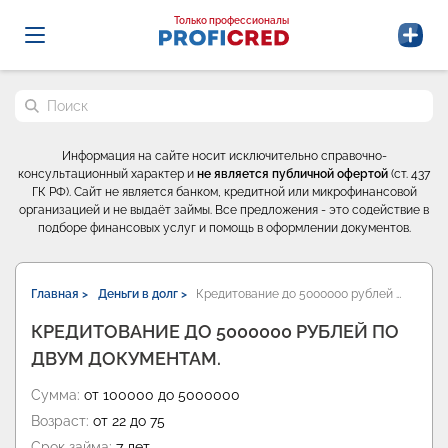
Probrokery - Только профессионалы
Только профессионалы
Поиск по сайту
Информация на сайте носит исключительно справочно-
консультационный характер и
не является публичной офертой
(ст. 437
ГК РФ). Сайт не является банком, кредитной или микрофинансовой
организацией и не выдаёт займы. Все предложения - это содействие в
подборе финансовых услуг и помощь в оформлении документов.
Главная >
Деньги в долг >
Кредитование до 5000000 рублей …
КРЕДИТОВАНИЕ ДО 5000000 РУБЛЕЙ ПО
ДВУМ ДОКУМЕНТАМ.
Сумма:
от 100000 до 5000000
Возраст:
от 22 до 75
Срок займа:
7 лет