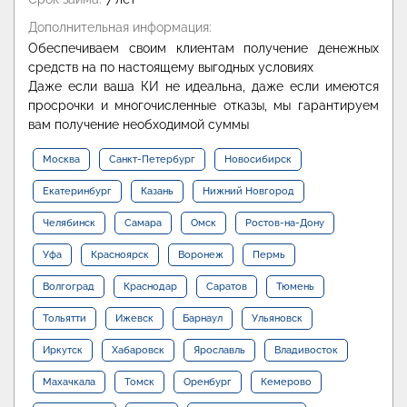
Дополнительная информация:
Обеспечиваем своим клиентам получение денежных
средств на по настоящему выгодных условиях
Даже если ваша КИ не идеальна, даже если имеются
просрочки и многочисленные отказы, мы гарантируем
вам получение необходимой суммы
Москва
Санкт-Петербург
Новосибирск
Екатеринбург
Казань
Нижний Новгород
Челябинск
Самара
Омск
Ростов-на-Дону
Уфа
Красноярск
Воронеж
Пермь
Волгоград
Краснодар
Саратов
Тюмень
Тольятти
Ижевск
Барнаул
Ульяновск
Иркутск
Хабаровск
Ярославль
Владивосток
Махачкала
Томск
Оренбург
Кемерово