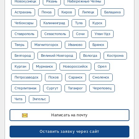
Новокузнецк
Рязань
Набережные Челны
Астрахань
Пенза
Киров
Липецк
Балашиха
Чебоксары
Калининград
Тула
Курск
Ставрополь
Севастополь
Сочи
Улан-Удэ
Тверь
Магнитогорск
Иваново
Брянск
Белгород
Великий Новгород
Вологда
Кострома
Курган
Мурманск
Новороссийск
Орел
Петрозаводск
Псков
Саранск
Смоленск
Стерлитамак
Сургут
Таганрог
Череповец
Чита
Энгельс
Написать на почту
Оставить заявку через сайт