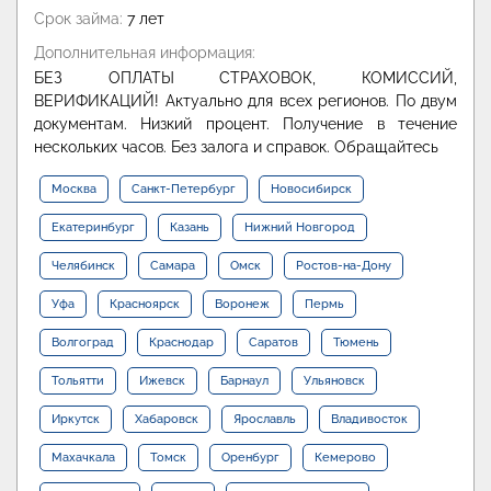
Срок займа:
7 лет
Дополнительная информация:
БЕЗ ОПЛАТЫ СТРАХОВОК, КОМИССИЙ,
ВЕРИФИКАЦИЙ! Актуально для всех регионов. По двум
документам. Низкий процент. Получение в течение
нескольких часов. Без залога и справок. Обращайтесь
Москва
Санкт-Петербург
Новосибирск
Екатеринбург
Казань
Нижний Новгород
Челябинск
Самара
Омск
Ростов-на-Дону
Уфа
Красноярск
Воронеж
Пермь
Волгоград
Краснодар
Саратов
Тюмень
Тольятти
Ижевск
Барнаул
Ульяновск
Иркутск
Хабаровск
Ярославль
Владивосток
Махачкала
Томск
Оренбург
Кемерово