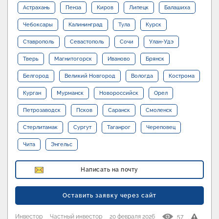
Астрахань
Пенза
Киров
Липецк
Балашиха
Чебоксары
Калининград
Тула
Курск
Ставрополь
Севастополь
Сочи
Улан-Удэ
Тверь
Магнитогорск
Иваново
Брянск
Белгород
Великий Новгород
Вологда
Кострома
Курган
Мурманск
Новороссийск
Орел
Петрозаводск
Псков
Саранск
Смоленск
Стерлитамак
Сургут
Таганрог
Череповец
Чита
Энгельс
Написать на почту
Оставить заявку через сайт
Инвестор
Частный инвестор
20 февраля 2026
57