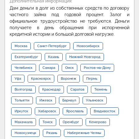
Дополнительная информация:
Дам деньги в долг из собственных средств по договору
частного займа под годовой процент. Залог и
официальное трудоустройство не требуются. Деньги
получаете в день обращения при испорченной
кредитной истории и большой долговой нагрузке.
Москва
Санкт-Петербург
Новосибирск
Екатеринбург
Казань
Нижний Новгород
Челябинск
Самара
Омск
Ростов-на-Дону
Уфа
Красноярск
Воронеж
Пермь
Волгоград
Краснодар
Саратов
Тюмень
Тольятти
Ижевск
Барнаул
Ульяновск
Иркутск
Хабаровск
Ярославль
Владивосток
Махачкала
Томск
Оренбург
Кемерово
Новокузнецк
Рязань
Набережные Челны