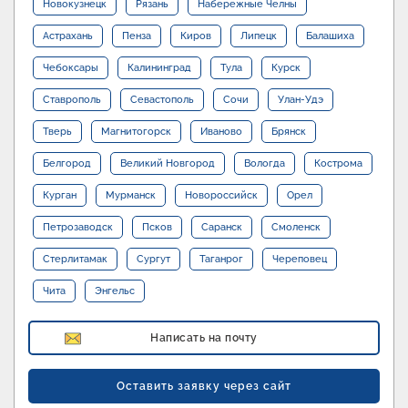
Новокузнецк
Рязань
Набережные Челны
Астрахань
Пенза
Киров
Липецк
Балашиха
Чебоксары
Калининград
Тула
Курск
Ставрополь
Севастополь
Сочи
Улан-Удэ
Тверь
Магнитогорск
Иваново
Брянск
Белгород
Великий Новгород
Вологда
Кострома
Курган
Мурманск
Новороссийск
Орел
Петрозаводск
Псков
Саранск
Смоленск
Стерлитамак
Сургут
Таганрог
Череповец
Чита
Энгельс
Написать на почту
Оставить заявку через сайт