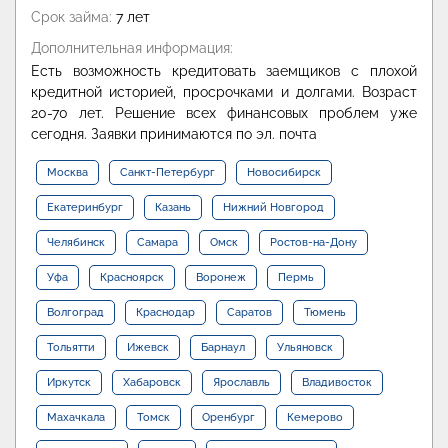
Срок займа:
7 лет
Дополнительная информация:
Есть возможность кредитовать заемщиков с плохой
кредитной историей, просрочками и долгами. Возраст
20-70 лет. Решение всех финансовых проблем уже
сегодня. Заявки принимаются по эл. почта
Москва
Санкт-Петербург
Новосибирск
Екатеринбург
Казань
Нижний Новгород
Челябинск
Самара
Омск
Ростов-на-Дону
Уфа
Красноярск
Воронеж
Пермь
Волгоград
Краснодар
Саратов
Тюмень
Тольятти
Ижевск
Барнаул
Ульяновск
Иркутск
Хабаровск
Ярославль
Владивосток
Махачкала
Томск
Оренбург
Кемерово