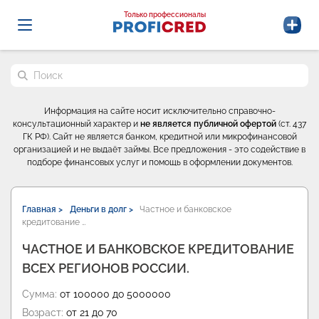
Probrokery - Только профессионалы
Только профессионалы
Поиск по сайту
Информация на сайте носит исключительно справочно-
консультационный характер и
не является публичной офертой
(ст. 437
ГК РФ). Сайт не является банком, кредитной или микрофинансовой
организацией и не выдаёт займы. Все предложения - это содействие в
подборе финансовых услуг и помощь в оформлении документов.
Главная >
Деньги в долг >
Частное и банковское
кредитование …
ЧАСТНОЕ И БАНКОВСКОЕ КРЕДИТОВАНИЕ
ВСЕХ РЕГИОНОВ РОССИИ.
Сумма:
от 100000 до 5000000
Возраст:
от 21 до 70