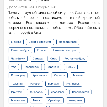
Дополнительная информация:
Помогу в трудной финансовой ситуации. Дам в долг под
небольшой процент независимо от вашей кредитной
истории. Без справок о доходах. Возможность
досрочного погашения на любом сроке. Обращайтесь в
ватсап +79938348404
Москва
Санкт-Петербург
Новосибирск
Екатеринбург
Казань
Нижний Новгород
Челябинск
Самара
Омск
Ростов-на-Дону
Уфа
Красноярск
Воронеж
Пермь
Волгоград
Краснодар
Саратов
Тюмень
Тольятти
Ижевск
Барнаул
Ульяновск
Иркутск
Хабаровск
Ярославль
Владивосток
Махачкала
Томск
Оренбург
Кемерово