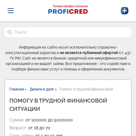
Probrokery - Только профессионалы
Только профессионалы
Поиск по сайту
Информация на сайте носит исключительно справочно-
консультационный характер и
не является публичной офертой
(ст. 437
ГК РФ). Сайт не является банком, кредитной или микрофинансовой
организацией и не выдаёт займы. Все предложения - это содействие в
подборе финансовых услуг и помощь в оформлении документов.
Главная >
Деньги в долг >
Помогу в трудной финансовой …
ПОМОГУ В ТРУДНОЙ ФИНАНСОВОЙ
СИТУАЦИИ
Сумма:
от 100000 до 5000000
Возраст:
от 18 до 70
Срок займа:
от 1 до 10 лет