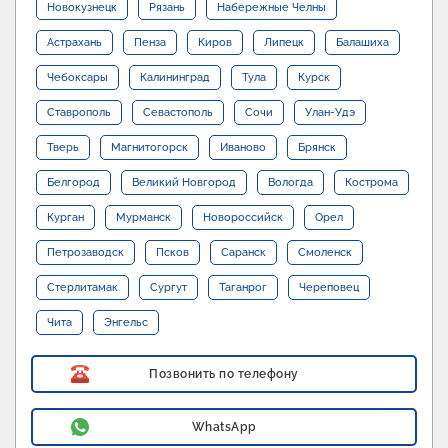
Новокузнецк
Рязань
Набережные Челны
Астрахань
Пенза
Киров
Липецк
Балашиха
Чебоксары
Калининград
Тула
Курск
Ставрополь
Севастополь
Сочи
Улан-Удэ
Тверь
Магнитогорск
Иваново
Брянск
Белгород
Великий Новгород
Вологда
Кострома
Курган
Мурманск
Новороссийск
Орел
Петрозаводск
Псков
Саранск
Смоленск
Стерлитамак
Сургут
Таганрог
Череповец
Чита
Энгельс
Позвонить по телефону
WhatsApp