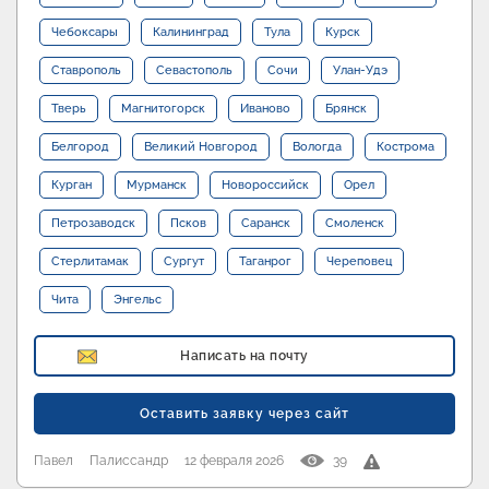
Чебоксары
Калининград
Тула
Курск
Ставрополь
Севастополь
Сочи
Улан-Удэ
Тверь
Магнитогорск
Иваново
Брянск
Белгород
Великий Новгород
Вологда
Кострома
Курган
Мурманск
Новороссийск
Орел
Петрозаводск
Псков
Саранск
Смоленск
Стерлитамак
Сургут
Таганрог
Череповец
Чита
Энгельс
Написать на почту
Оставить заявку через сайт
Павел
Палиссандр
12 февраля 2026
39