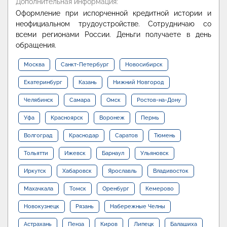
Дополнительная информация:
Оформление при испорченной кредитной истории и
неофициальном трудоустройстве. Сотрудничаю со
всеми регионами России. Деньги получаете в день
обращения.
Москва
Санкт-Петербург
Новосибирск
Екатеринбург
Казань
Нижний Новгород
Челябинск
Самара
Омск
Ростов-на-Дону
Уфа
Красноярск
Воронеж
Пермь
Волгоград
Краснодар
Саратов
Тюмень
Тольятти
Ижевск
Барнаул
Ульяновск
Иркутск
Хабаровск
Ярославль
Владивосток
Махачкала
Томск
Оренбург
Кемерово
Новокузнецк
Рязань
Набережные Челны
Астрахань
Пенза
Киров
Липецк
Балашиха