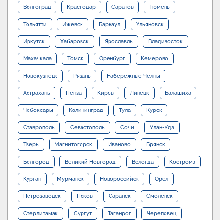
Волгоград
Краснодар
Саратов
Тюмень
Тольятти
Ижевск
Барнаул
Ульяновск
Иркутск
Хабаровск
Ярославль
Владивосток
Махачкала
Томск
Оренбург
Кемерово
Новокузнецк
Рязань
Набережные Челны
Астрахань
Пенза
Киров
Липецк
Балашиха
Чебоксары
Калининград
Тула
Курск
Ставрополь
Севастополь
Сочи
Улан-Удэ
Тверь
Магнитогорск
Иваново
Брянск
Белгород
Великий Новгород
Вологда
Кострома
Курган
Мурманск
Новороссийск
Орел
Петрозаводск
Псков
Саранск
Смоленск
Стерлитамак
Сургут
Таганрог
Череповец