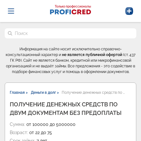
Probrokery - Только профессионалы
Только профессионалы
Поиск по сайту
Информация на сайте носит исключительно справочно-
консультационный характер и
не является публичной офертой
(ст. 437
ГК РФ). Сайт не является банком, кредитной или микрофинансовой
организацией и не выдаёт займы. Все предложения - это содействие в
подборе финансовых услуг и помощь в оформлении документов.
Главная >
Деньги в долг >
Получение денежных средств по …
ПОЛУЧЕНИЕ ДЕНЕЖНЫХ СРЕДСТВ ПО
ДВУМ ДОКУМЕНТАМ БЕЗ ПРЕДОПЛАТЫ
Сумма:
от 100000 до 5000000
Возраст:
от 22 до 75
Срок займа:
7 лет