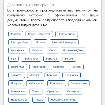
Дополнительная информация:
Есть возможность прокредитовать вас несмотря на
кредитную историю с оформлением по двум
документам. Строго без предоплат и подводных камней.
Условия индивидуальные.
Москва
Санкт-Петербург
Новосибирск
Екатеринбург
Казань
Нижний Новгород
Челябинск
Самара
Омск
Ростов-на-Дону
Уфа
Красноярск
Воронеж
Пермь
Волгоград
Краснодар
Саратов
Тюмень
Тольятти
Ижевск
Барнаул
Ульяновск
Иркутск
Хабаровск
Ярославль
Владивосток
Махачкала
Томск
Оренбург
Кемерово
Новокузнецк
Рязань
Набережные Челны