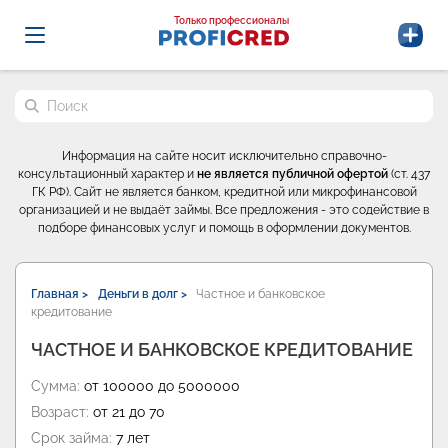
Probrokery - Только профессионалы
Только профессионалы
Поиск по сайту
Информация на сайте носит исключительно справочно-
консультационный характер и
не является публичной офертой
(ст. 437
ГК РФ). Сайт не является банком, кредитной или микрофинансовой
организацией и не выдаёт займы. Все предложения - это содействие в
подборе финансовых услуг и помощь в оформлении документов.
Главная >
Деньги в долг >
Частное и банковское
кредитование
ЧАСТНОЕ И БАНКОВСКОЕ КРЕДИТОВАНИЕ
Сумма:
от 100000 до 5000000
Возраст:
от 21 до 70
Срок займа:
7 лет