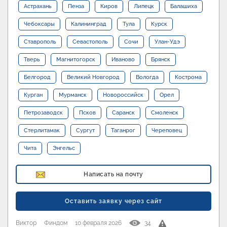
Астрахань
Пенза
Киров
Липецк
Балашиха
Чебоксары
Калининград
Тула
Курск
Ставрополь
Севастополь
Сочи
Улан-Удэ
Тверь
Магнитогорск
Иваново
Брянск
Белгород
Великий Новгород
Вологда
Кострома
Курган
Мурманск
Новороссийск
Орел
Петрозаводск
Псков
Саранск
Смоленск
Стерлитамак
Сургут
Таганрог
Череповец
Чита
Энгельс
Написать на почту
Оставить заявку через сайт
Виктор
Финдом
10 февраля 2026
34